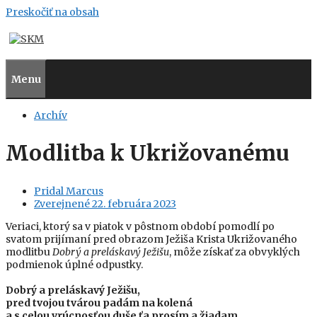
Preskočiť na obsah
Menu
Archív
Modlitba k Ukrižovanému
Pridal
Marcus
Zverejnené
22. februára 2023
Veriaci, ktorý sa v piatok v pôstnom období pomodlí po
svatom prijímaní pred obrazom Ježiša Krista Ukrižovaného
modlitbu
Dobrý a preláskavý Ježišu
, môže získať za obvyklých
podmienok úplné odpustky.
Dobrý a preláskavý Ježišu,
pred tvojou tvárou padám na kolená
a s celou vrúcnosťou duše ťa prosím a žiadam,