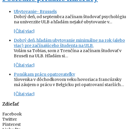
Ubytovanie- Brussels
Dobrý deň, od septembra začínam študovať psychológiu
na univerzite ULB a hľadám nejaké ubytovanie v…
[Čítaj viac]
Dobrý deň, hľadám ubytovanie minimálne na rok (alebo
viac) pre začínajúceho študenta na ULB.
Volám sa Tobias, som z Trenčína a začínam študovať v
Bruseli na ULB. Hľadám si…
[Čítaj viac]
Ponúkam prácu opatrovateľky
Slovenka v dôchodkovom veku hovoriaca francúzsky
má záujem o prácu v Belgicku pri opatrovaní starších…
[Čítaj viac]
Zdieľať
Facebook
Twitter
Pinterest