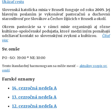
Ukázať cestu
Slovenská katolícka misia v Bruseli funguje od roku
2005
. Jej
hlavným poslaním je vykonávať pastoračnú a duchovnú
starostlivosť pre Slovákov a Čechov žijúcich v Bruseli a okolí.
Okrem pastorácie sa v rámci misie organizujú aj rôzne
kultúrno-spoločenské podujatia, ktoré medzi iným pomáhajú
udržiavať kontakt so slovenskými zvykmi a kultúrou.
Čítať
viac
Sv. omše
PO -SO: 19:00
* NE: 10:00
Tento štandardný harmonogram sa môže meniť –
aktuálny rozpis sv.
omší
.
Farské oznamy
14. cezročná nedeľa A
13. cezročná nedeľa A
12. cezročná nedeľa A