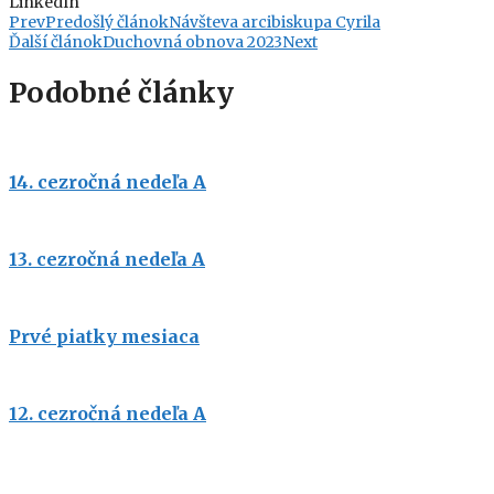
LinkedIn
Prev
Predošlý článok
Návšteva arcibiskupa Cyrila
Ďalší článok
Duchovná obnova 2023
Next
Podobné články
14. cezročná nedeľa A
13. cezročná nedeľa A
Prvé piatky mesiaca
12. cezročná nedeľa A