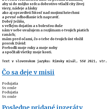
aby si do môjho srdca dobrotivo vtlačil city živej
viery, nádeje a lásky
ako aj opravdivú ľútosť nad mojimi hriechmi
a pevné odhodlanie ich napraviť.
Dobrý Ježišu,
s veľkým dojatím a s bolesťou duše
sám v sebe uvažujem a rozjímam o tvojich piatich
ranách;
mám pred očami, čo o tebe do tvojich úst vložil
prorok Dávid:
Prebodli moje ruky a moje nohy
a spočítali všetky moje kosti.
Text v slovenskom jazyku: Rímsky misál, SSV 2021, str. 
Čo sa deje v misii
Podujatia
Sv. omše
Podujatia
Sv. omše
Posledne pridané inzeráty