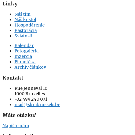
Linky
Náš tím
Náš kostol
Hospodárenie
Pastorácia
Sviatosti
Kalendár
Fotogaléria
Inzercia
Filmotéka
Archív článkov
Kontakt
Rue Jenneval 10
1000 Bruxelles
+32 499 240 071
mail@skmbrussels.be
Máte otázku?
Napíšte nám