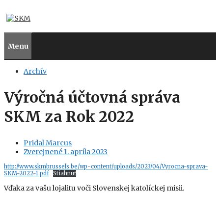
Preskočiť
na
obsah
Menu
Archív
Výročná účtovná správa
SKM za Rok 2022
Pridal
Marcus
Zverejnené
1. apríla 2023
http://www.skmbrussels.be/wp-content/uploads/2023/04/Vyrocna-sprava-
SKM-2022-1.pdf
Stiahnuť
Vďaka za vašu lojalitu voči Slovenskej katolíckej misii.