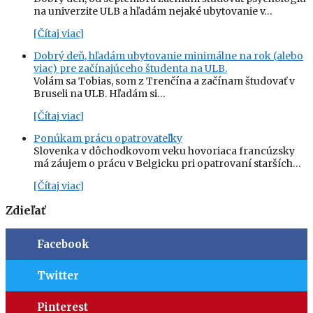
na univerzite ULB a hľadám nejaké ubytovanie v…
[Čítaj viac]
Dobrý deň, hľadám ubytovanie minimálne na rok (alebo
viac) pre začínajúceho študenta na ULB.
Volám sa Tobias, som z Trenčína a začínam študovať v
Bruseli na ULB. Hľadám si…
[Čítaj viac]
Ponúkam prácu opatrovateľky
Slovenka v dôchodkovom veku hovoriaca francúzsky
má záujem o prácu v Belgicku pri opatrovaní starších…
[Čítaj viac]
Zdieľať
Facebook
Twitter
Pinterest