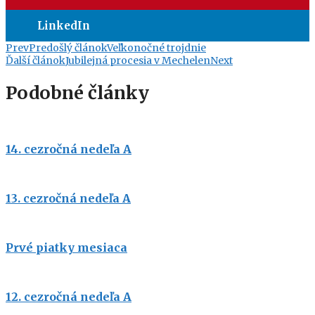
LinkedIn
Prev
Predošlý článok
Veľkonočné trojdnie
Ďalší článok
Jubilejná procesia v Mechelen
Next
Podobné články
14. cezročná nedeľa A
13. cezročná nedeľa A
Prvé piatky mesiaca
12. cezročná nedeľa A