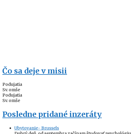
Čo sa deje v misii
Podujatia
Sv. omše
Podujatia
Sv. omše
Posledne pridané inzeráty
Ubytovanie- Brussels
Dobrý deň, od septembra začínam študovať psychológiu