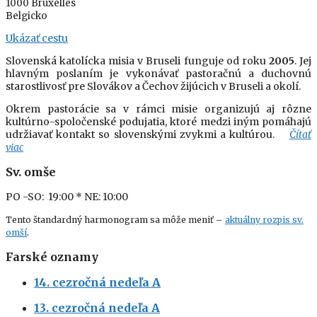
1000 Bruxelles
Belgicko
Ukázať cestu
Slovenská katolícka misia v Bruseli funguje od roku
2005
. Jej
hlavným poslaním je vykonávať pastoračnú a duchovnú
starostlivosť pre Slovákov a Čechov žijúcich v Bruseli a okolí.
Okrem pastorácie sa v rámci misie organizujú aj rôzne
kultúrno-spoločenské podujatia, ktoré medzi iným pomáhajú
udržiavať kontakt so slovenskými zvykmi a kultúrou.
Čítať
viac
Sv. omše
PO -SO: 19:00
* NE: 10:00
Tento štandardný harmonogram sa môže meniť –
aktuálny rozpis sv.
omší
.
Farské oznamy
14. cezročná nedeľa A
13. cezročná nedeľa A