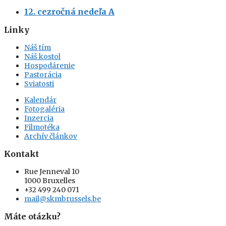
12. cezročná nedeľa A
Linky
Náš tím
Náš kostol
Hospodárenie
Pastorácia
Sviatosti
Kalendár
Fotogaléria
Inzercia
Filmotéka
Archív článkov
Kontakt
Rue Jenneval 10
1000 Bruxelles
+32 499 240 071
mail@skmbrussels.be
Máte otázku?