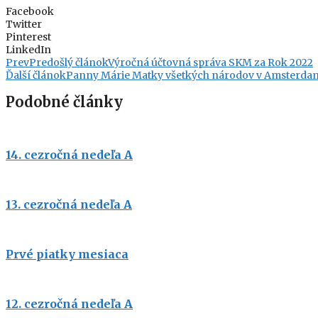
Facebook
Twitter
Pinterest
LinkedIn
Prev
Predošlý článok
Výročná účtovná správa SKM za Rok 2022
Ďalší článok
Panny Márie Matky všetkých národov v Amsterda
Podobné články
14. cezročná nedeľa A
13. cezročná nedeľa A
Prvé piatky mesiaca
12. cezročná nedeľa A