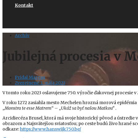
Kontakt
Archív
Jubilejná procesia v 
Pridal
Marcus
Zverejnené
1. mája 2023
V tomto roku 2023 oslavujeme 750. výročie ďakovnej procesie
V roku 1272 zasiahla mesto Mechelen hrozná morová epidémia a v
„
Monstra te esse Matrem
“ – „
Ukáž sa byť našou Matkou“ .
Arcidiecéza Brusel, ktorá má svoje historický pôvod a ústredie
obrazom a Najsvätejšou sviatosťou; po ceste budú živo hrané scén
odkaze:
https://www.hanswijk750.be/