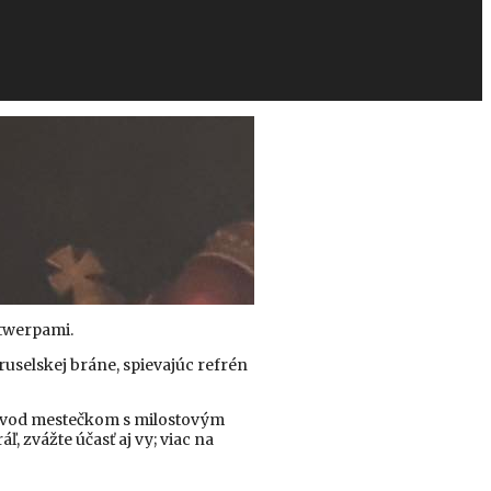
ntwerpami.
ruselskej bráne, spievajúc refrén
evod mestečkom s milostovým
, zvážte účasť aj vy; viac na