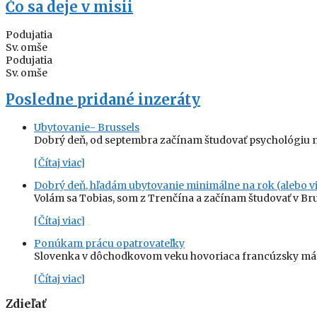
Čo sa deje v misii
Podujatia
Sv. omše
Podujatia
Sv. omše
Posledne pridané inzeráty
Ubytovanie- Brussels
Dobrý deň, od septembra začínam študovať psychológiu n
[Čítaj viac]
Dobrý deň, hľadám ubytovanie minimálne na rok (alebo vi
Volám sa Tobias, som z Trenčína a začínam študovať v Br
[Čítaj viac]
Ponúkam prácu opatrovateľky
Slovenka v dôchodkovom veku hovoriaca francúzsky má z
[Čítaj viac]
Zdieľať