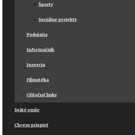
Športy
Sociálne projekty
Podujatia
Informačník
Inzercia
Filmotéka
Užitočné linky
Sväté omše
Chcem prispieť