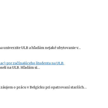
a univerzite ULB a hľadám nejaké ubytovanie v…
ac) pre začínajúceho študenta na ULB.
useli na ULB. Hľadám si…
áujem o prácu v Belgicku pri opatrovaní starších…