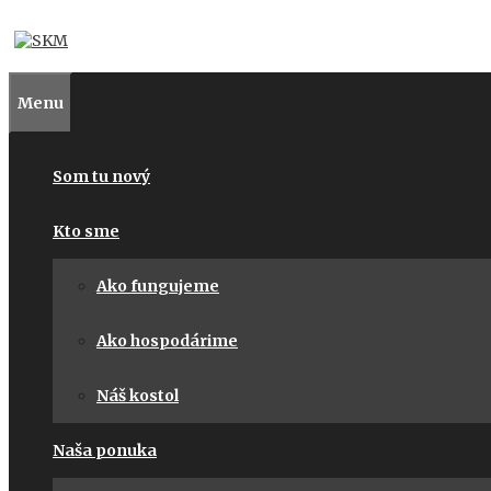
Preskočiť
na
obsah
Menu
Som tu nový
Kto sme
Ako fungujeme
Ako hospodárime
Náš kostol
Naša ponuka