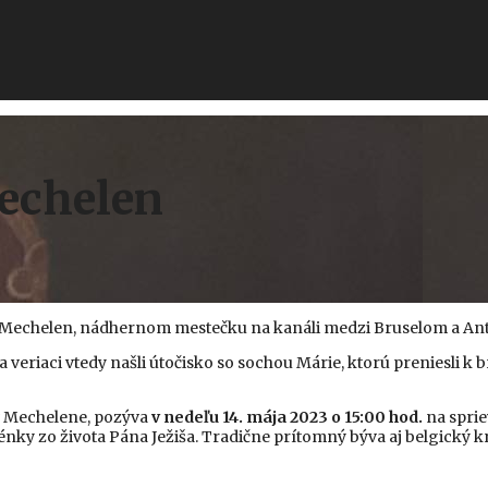
Mechelen
 v Mechelen, nádhernom mestečku na kanáli medzi Bruselom a A
eriaci vtedy našli útočisko so sochou Márie, ktorú preniesli k b
 v Mechelene, pozýva
v nedeľu 14. mája 2023 o 15:00 hod.
na spri
ky zo života Pána Ježiša. Tradične prítomný býva aj belgický kráľ