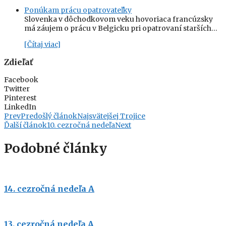
Ponúkam prácu opatrovateľky
Slovenka v dôchodkovom veku hovoriaca francúzsky
má záujem o prácu v Belgicku pri opatrovaní starších…
[Čítaj viac]
Zdieľať
Facebook
Twitter
Pinterest
LinkedIn
Prev
Predošlý článok
Najsvätejšej Trojice
Ďalší článok
10. cezročná nedeľa
Next
Podobné články
14. cezročná nedeľa A
13. cezročná nedeľa A