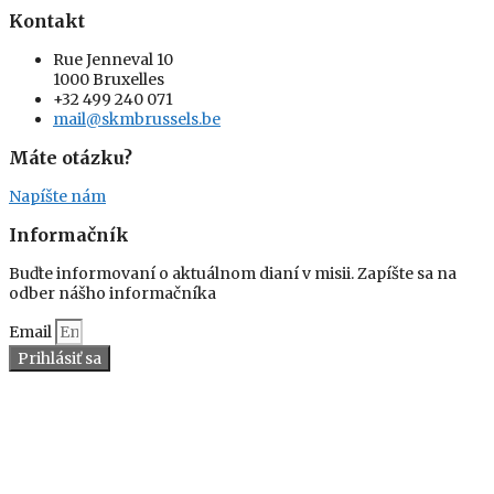
Kontakt
Rue Jenneval 10
1000 Bruxelles
+32 499 240 071
mail@skmbrussels.be
Máte otázku?
Napíšte nám
Informačník
Buďte informovaní o aktuálnom dianí v misii. Zapíšte sa na
odber nášho informačníka
Email
Prihlásiť sa