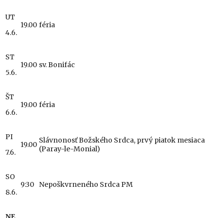
UT
19.00
féria
4.6.
ST
19.00
sv. Bonifác
5.6.
ŠT
19.00
féria
6.6.
PI
Slávnonosť Božského Srdca, prvý piatok mesiaca
19.00
(Paray-le-Monial)
7.6.
SO
9:30
Nepoškvrneného Srdca PM
8.6.
NE