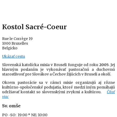
Kostol Sacré-Coeur
Rue le Corrège 19
1000 Bruxelles
Belgicko
Ukázať cestu
Slovenská katolícka misia v Bruseli funguje od roku
2005
. Jej
hlavným poslaním je vykonávať pastoračnú a duchovnú
starostlivosť pre Slovákov a Čechov žijúcich v Bruseli a okolí.
Okrem pastorácie sa v rámci misie organizujú aj rôzne
kultúrno-spoločenské podujatia, ktoré medzi iným pomáhajú
udržiavať kontakt so slovenskými zvykmi a kultúrou.
Čítať
viac
Sv. omše
PO -SO: 19:00
* NE: 10:00