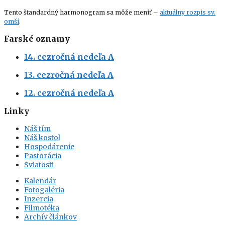
Tento štandardný harmonogram sa môže meniť –
aktuálny rozpis sv.
omší
.
Farské oznamy
14. cezročná nedeľa A
13. cezročná nedeľa A
12. cezročná nedeľa A
Linky
Náš tím
Náš kostol
Hospodárenie
Pastorácia
Sviatosti
Kalendár
Fotogaléria
Inzercia
Filmotéka
Archív článkov