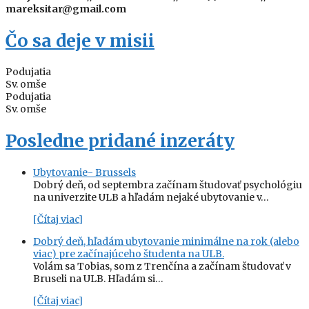
mareksitar@gmail.com
Čo sa deje v misii
Podujatia
Sv. omše
Podujatia
Sv. omše
Posledne pridané inzeráty
Ubytovanie- Brussels
Dobrý deň, od septembra začínam študovať psychológiu
na univerzite ULB a hľadám nejaké ubytovanie v…
[Čítaj viac]
Dobrý deň, hľadám ubytovanie minimálne na rok (alebo
viac) pre začínajúceho študenta na ULB.
Volám sa Tobias, som z Trenčína a začínam študovať v
Bruseli na ULB. Hľadám si…
[Čítaj viac]