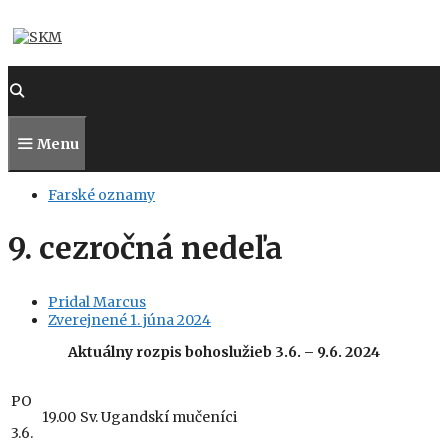
Preskočiť
na
obsah
Menu
Farské oznamy
9. cezročná nedeľa
Pridal
Marcus
Zverejnené
1. júna 2024
Aktuálny
rozpis bohoslužieb 3.6. – 9.6. 2024
PO
19.00
Sv. Ugandskí mučeníci
3.6.