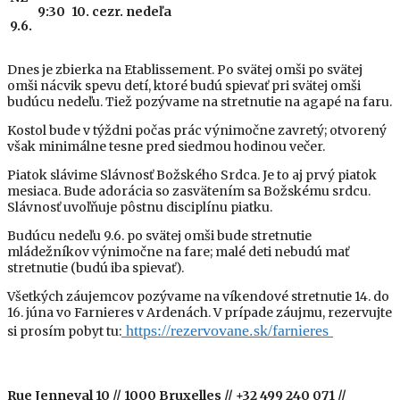
9:30
10. cezr. nedeľa
9.6.
Dnes je zbierka na Etablissement. Po svätej omši po svätej
omši nácvik spevu detí, ktoré budú spievať pri svätej omši
budúcu nedeľu. Tiež pozývame na stretnutie na agapé na faru.
Kostol bude v týžd
ni
počas prác výnimočne zavretý; otvorený
však minimálne tesne pred siedmou hodinou večer.
Piato
k slávime Slávnosť
Božského Srdca. Je to aj prvý piatok
mesiaca. B
ude adorácia so zasvätením sa Božskému srdcu.
Slávnosť uvoľňuje pôstnu disciplínu piatku.
Budúcu nedeľu 9.6. po svätej omši bude stretnutie
mládežníkov výnimočne
na fare
; malé deti
nebudú mať
stretnutie (budú iba spievať)
.
Všetkých záujemcov pozývame na víkendové stretnutie 14. do
16. júna vo Farnieres v Ardenách. V prípade záujmu, rezervujte
https://rezervovane.sk/farnieres
si prosím pobyt tu
:
Rue Jenneval 10 // 1000 Bruxelles // +32 499 240 071 //