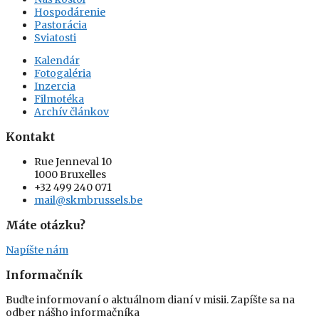
Hospodárenie
Pastorácia
Sviatosti
Kalendár
Fotogaléria
Inzercia
Filmotéka
Archív článkov
Kontakt
Rue Jenneval 10
1000 Bruxelles
+32 499 240 071
mail@skmbrussels.be
Máte otázku?
Napíšte nám
Informačník
Buďte informovaní o aktuálnom dianí v misii. Zapíšte sa na
odber nášho informačníka