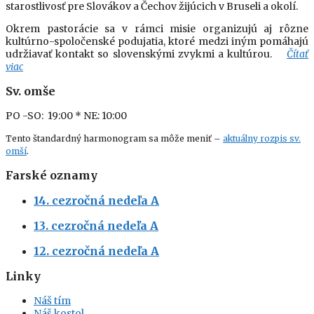
starostlivosť pre Slovákov a Čechov žijúcich v Bruseli a okolí.
Okrem pastorácie sa v rámci misie organizujú aj rôzne
kultúrno-spoločenské podujatia, ktoré medzi iným pomáhajú
udržiavať kontakt so slovenskými zvykmi a kultúrou.
Čítať
viac
Sv. omše
PO -SO: 19:00
* NE: 10:00
Tento štandardný harmonogram sa môže meniť –
aktuálny rozpis sv.
omší
.
Farské oznamy
14. cezročná nedeľa A
13. cezročná nedeľa A
12. cezročná nedeľa A
Linky
Náš tím
Náš kostol