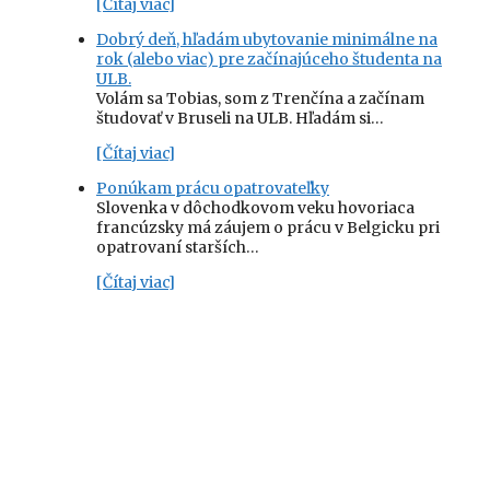
[Čítaj viac]
Dobrý deň, hľadám ubytovanie minimálne na
rok (alebo viac) pre začínajúceho študenta na
ULB.
Volám sa Tobias, som z Trenčína a začínam
študovať v Bruseli na ULB. Hľadám si…
[Čítaj viac]
Ponúkam prácu opatrovateľky
Slovenka v dôchodkovom veku hovoriaca
francúzsky má záujem o prácu v Belgicku pri
opatrovaní starších…
[Čítaj viac]