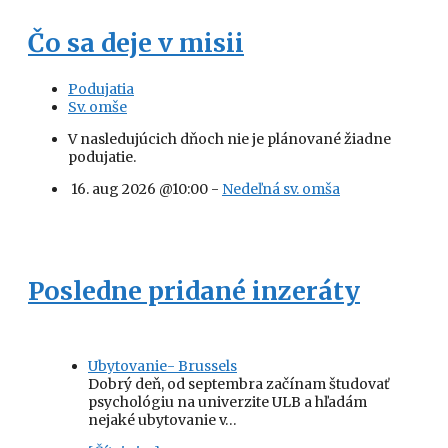
Čo sa deje v misii
Podujatia
Sv. omše
V nasledujúcich dňoch nie je plánované žiadne
podujatie.
16. aug 2026 @10:00 -
Nedeľná sv. omša
Posledne pridané inzeráty
Ubytovanie- Brussels
Dobrý deň, od septembra začínam študovať
psychológiu na univerzite ULB a hľadám
nejaké ubytovanie v…