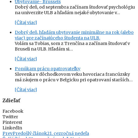
Ubytovanie- Brussels
Dobrý deň, od septembra začínam študovať psychológiu
na univerzite ULB a hľadám nejaké ubytovanie v…
[Čítaj viac]
Dobrý deň, hľadám ubytovanie minimálne na rok (alebo
viac) pre začínajúceho študenta na ULB.
Volám sa Tobias, som z Trenčína a začínam študovať v
Bruseli na ULB. Hľadám si…
[Čítaj viac]
Ponúkam prácu opatrovateľky
Slovenka v dôchodkovom veku hovoriaca francúzsky
má záujem o prácu v Belgicku pri opatrovaní starších…
[Čítaj viac]
Zdieľať
Facebook
Twitter
Pinterest
LinkedIn
Prev
Predošlý článok
21. cezročná nedeľa