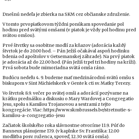
Dnešnú nedeľa je zbierka na SKM cez občianske združenie.
V tomto prvopiatkovom týždni ponúkam spovedanie pol
hodinu pred svätými omšami (v piatok je vždy pol hodinu pred
svätou omšou).
Prvé štvrtky sa osobitne modlí za kňazov (adorácia každý
štvrtok je do 20.00 hod. – Pán Ježiš očakával aspoň hodinku
bdenia od apoštolov v Getsemanskej záhrade). Na prvý piatok
je adorácia až do 22.00 hod. (Pán Ježiš trpel tri hodiny na kríži).
Prvá sobota bude mimoriadna svätá omša ráno.
Budúcu nedeľu 4. 9. budeme mať medzinárodnú svätú omšu s
biskupom v Sint Michielskerk v Gente k cti sv. Matky Terezy.
Vo štvrtok 8.9. večer po svätej omši a adorácií pozývame na
krátku prednášku a diskusiu o Mary Wardovej a Congregatio
Jesu, spolu s Kamilou Trojanovou a sestrami z tejto
kongregácie. Viac: https://www.skmbrussels.be/stretnutie-s-
kamilou-a-congregatio-jesu
Začiatok školského roka slávnostne otvoríme 11.9. Púť do
Banneux plánujeme 17.9. (v kaplnke Sv. Františka: 12.00
modlitba posv. ruženca, spoveď, 12.30 svätá omša).