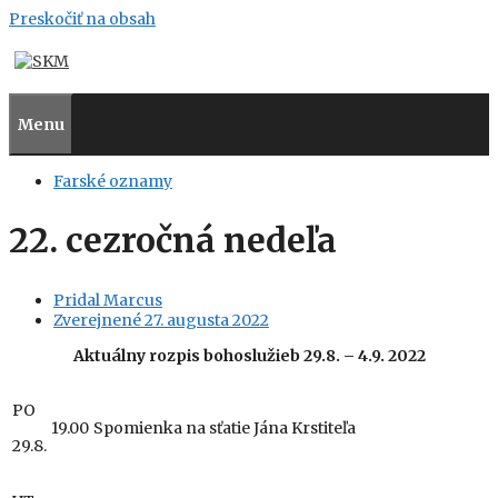
Preskočiť na obsah
Menu
Farské oznamy
22. cezročná nedeľa
Pridal
Marcus
Zverejnené
27. augusta 2022
Aktuálny
rozpis bohoslužieb 29.8. – 4.9. 2022
PO
19.00
Spomienka na sťatie Jána Krstiteľa
29.8.