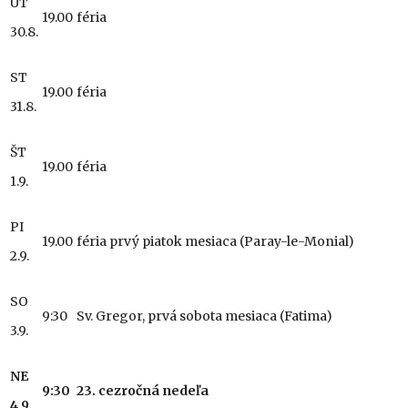
UT
19.00
féria
30.8.
ST
19.00
féria
31.8.
ŠT
19.00
féria
1.9.
PI
19.00
féria prvý piatok mesiaca (Paray-le-Monial)
2.9.
SO
9:30
Sv. Gregor, prvá sobota mesiaca (Fatima)
3.9.
NE
9:30
23. cezročná nedeľa
4.9.