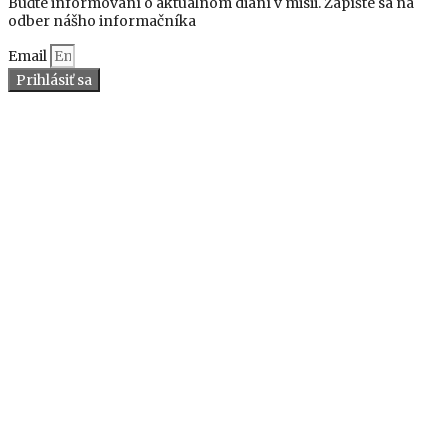
Buďte informovaní o aktuálnom dianí v misii. Zapíšte sa na
odber nášho informačníka
Email
Prihlásiť sa