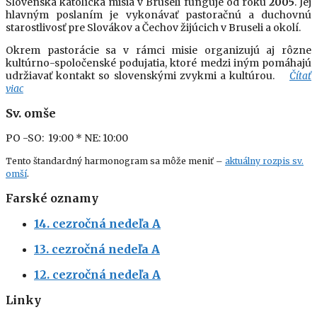
Slovenská katolícka misia v Bruseli funguje od roku
2005
. Jej
hlavným poslaním je vykonávať pastoračnú a duchovnú
starostlivosť pre Slovákov a Čechov žijúcich v Bruseli a okolí.
Okrem pastorácie sa v rámci misie organizujú aj rôzne
kultúrno-spoločenské podujatia, ktoré medzi iným pomáhajú
udržiavať kontakt so slovenskými zvykmi a kultúrou.
Čítať
viac
Sv. omše
PO -SO: 19:00
* NE: 10:00
Tento štandardný harmonogram sa môže meniť –
aktuálny rozpis sv.
omší
.
Farské oznamy
14. cezročná nedeľa A
13. cezročná nedeľa A
12. cezročná nedeľa A
Linky