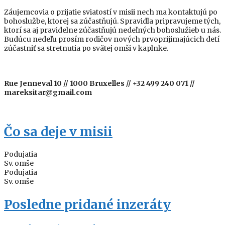
Záujemcovia o prijatie sviatostí v misii nech ma kontaktujú po
bohoslužbe, ktorej sa zúčastňujú. Spravidla pripravujeme tých,
ktorí sa aj pravidelne zúčastňujú nedeľných bohoslužieb u nás.
Budúcu nedeľu prosím rodičov nových prvoprijimajúcich detí
zúčastniť sa stretnutia po svätej omši v kaplnke.
Rue Jenneval 10 // 1000 Bruxelles // +32 499 240 071 //
mareksitar@gmail.com
Čo sa deje v misii
Podujatia
Sv. omše
Podujatia
Sv. omše
Posledne pridané inzeráty