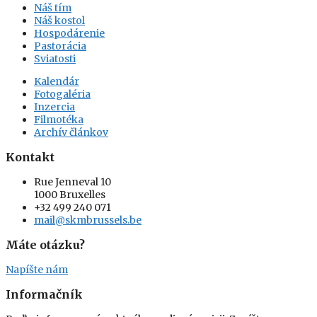
Náš tím
Náš kostol
Hospodárenie
Pastorácia
Sviatosti
Kalendár
Fotogaléria
Inzercia
Filmotéka
Archív článkov
Kontakt
Rue Jenneval 10
1000 Bruxelles
+32 499 240 071
mail@skmbrussels.be
Máte otázku?
Napíšte nám
Informačník