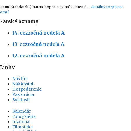
Tento štandardný harmonogram sa môže meniť –
aktuálny rozpis sv.
omší
.
Farské oznamy
14. cezročná nedeľa A
13. cezročná nedeľa A
12. cezročná nedeľa A
Linky
Náš tím
Náš kostol
Hospodárenie
Pastorácia
Sviatosti
Kalendár
Fotogaléria
Inzercia
Filmotéka