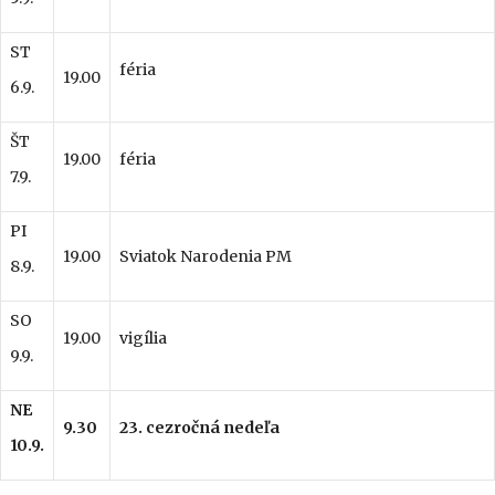
ST
féria
19.00
6.9.
ŠT
19.00
féria
7.9.
PI
19.00
Sviatok Narodenia PM
8.9.
SO
19.00
vigília
9.9.
NE
9.30
23. cezročná nedeľa
10.9.