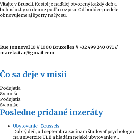
Vitajte v Bruseli. Kostol je naďalej otvorený každý deň a
bohoslužby sú denne podľa rozpisu. Od budúcej nedele
obnovujeme aj športy na lýceu.
Rue Jenneval 10 // 1000 Bruxelles // +32 499 240 071 //
mareksitar@gmail.com
Čo sa deje v misii
Podujatia
Sv. omše
Podujatia
Sv. omše
Posledne pridané inzeráty
Ubytovanie- Brussels
Dobrý deň, od septembra začínam študovať psychológiu
na univerzite ULB a hľadám nejaké ubytovanie v…