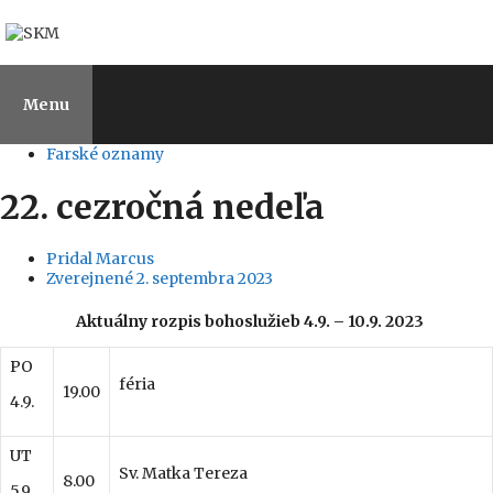
Preskočiť
na
obsah
Menu
Farské oznamy
22. cezročná nedeľa
Pridal
Marcus
Zverejnené
2. septembra 2023
Aktuálny
rozpis bohoslužieb 4.9. – 10.9. 2023
PO
féria
19.00
4.9.
UT
Sv. Matka Tereza
8.00
5.9.