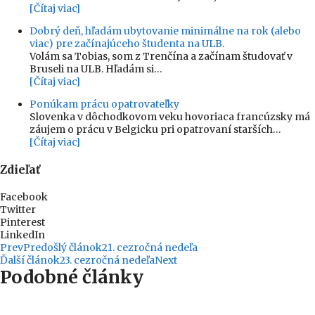
[Čítaj viac]
Dobrý deň, hľadám ubytovanie minimálne na rok (alebo
viac) pre začínajúceho študenta na ULB.
Volám sa Tobias, som z Trenčína a začínam študovať v
Bruseli na ULB. Hľadám si…
[Čítaj viac]
Ponúkam prácu opatrovateľky
Slovenka v dôchodkovom veku hovoriaca francúzsky má
záujem o prácu v Belgicku pri opatrovaní starších…
[Čítaj viac]
Zdieľať
Facebook
Twitter
Pinterest
LinkedIn
Prev
Predošlý článok
21. cezročná nedeľa
Ďalší článok
23. cezročná nedeľa
Next
Podobné články