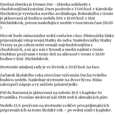
Dnešná zbierka je Domus Dei – zbierka solidarity s
chudobnejšími kostolmi. Dnes poobede o 15.00 hod. v Katedrále
Mechelen je vysviacka nového arcibiskupa. Bohoslužba v Gente
je plánovaná až budúcu nedeľu 10.9. o 16.00 hod. v Sint
Michielskerk, potom nasledujúce nedele v tom istom čase (16.00
).
Utorok bude mimoriadne svätá omša len ráno. Misionárky lásky
pripomínajú vstup svojej Matky do neba. Nasledovníčky Matky
Terezy sa po celom svete venujú najchudobnejším z
chudobných, a sú aj u nás v Bruseli a medzi našimi v Gente.
Osobitne pozývame v tento deň na slávnosť v Gente o 18.00
hodine v Sint Michielskerk.
Stretnutie misijnej rady je vo štvrtok o 20.10 hod. na fare.
Začiatok školského roka otvoríme vzývaním Ducha Svätého
budúcu nedeľu. Nasleduje stretnutie na dvore lýcea. Misia
zabezpečí nápoje a vy môžete priniesť jedlo.
Púť do Banneux je plánovaná na sobotu 16.9. v kaplnke Sv.
Františka. Prosíme sledovať náš SKM web k aktualizácii púte.
Nedeľu 24.9. pozývam na stretnutie rodičov prvoprijimajúcich
pripravujúcich sa tento školský rok – po svätej omši v kaplnke.