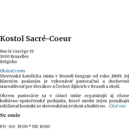
Kostol Sacré-Coeur
Rue le Corrège 19
1000 Bruxelles
Belgicko
Ukázať cestu
Slovenská katolícka misia v Bruseli funguje od roku
2005
. Je
hlavným poslaním je vykonávať pastoračnú a duchovnú
starostlivosť pre Slovákov a Čechov žijúcich v Bruseli a okolí.
Okrem pastorácie sa v rámci misie organizujú aj rôzne
kultúrno-spoločenské podujatia, ktoré medzi iným pomáhajú
udržiavať kontakt so slovenskými zvykmi a kultúrou.
Čítať viac
Sv. omše
PO -SO: 19:00
* NE: 10:00