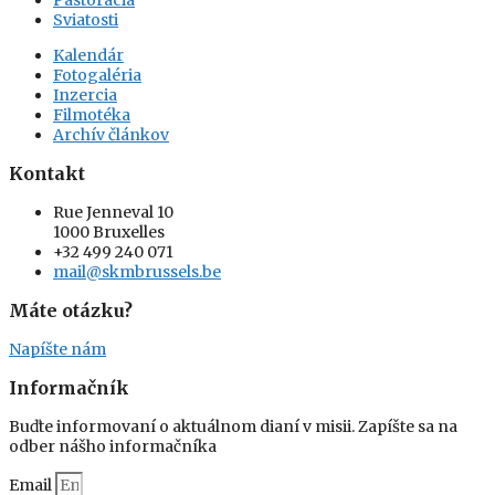
Sviatosti
Kalendár
Fotogaléria
Inzercia
Filmotéka
Archív článkov
Kontakt
Rue Jenneval 10
1000 Bruxelles
+32 499 240 071
mail@skmbrussels.be
Máte otázku?
Napíšte nám
Informačník
Buďte informovaní o aktuálnom dianí v misii. Zapíšte sa na
odber nášho informačníka
Email