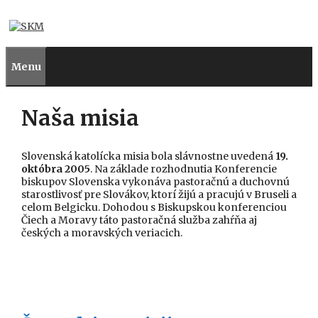
Preskočiť
na
obsah
Menu
Naša misia
Slovenská katolícka misia bola slávnostne uvedená
19.
októbra 2005
. Na základe rozhodnutia Konferencie
biskupov Slovenska vykonáva pastoračnú a duchovnú
starostlivosť pre Slovákov, ktorí žijú a pracujú v Bruseli a
celom Belgicku. Dohodou s Biskupskou konferenciou
Čiech a Moravy táto pastoračná služba zahŕňa aj
českých a moravských veriacich.