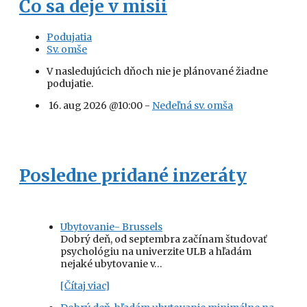
Čo sa deje v misii
Podujatia
Sv. omše
V nasledujúcich dňoch nie je plánované žiadne
podujatie.
16. aug 2026 @10:00 -
Nedeľná sv. omša
Posledne pridané inzeráty
Ubytovanie- Brussels
Dobrý deň, od septembra začínam študovať
psychológiu na univerzite ULB a hľadám
nejaké ubytovanie v…
[Čítaj viac]