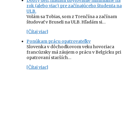
Dobrý deň, hľadám ubytovanie minimálne na
rok (alebo viac) pre začínajúceho študenta na
ULB.
Volám sa Tobias, som z Trenčína a začínam
študovať v Bruseli na ULB. Hľadám si…
[Čítaj viac]
Ponúkam prácu opatrovateľky
Slovenka v dôchodkovom veku hovoriaca
francúzsky má záujem o prácu v Belgicku pri
opatrovaní starších…
[Čítaj viac]