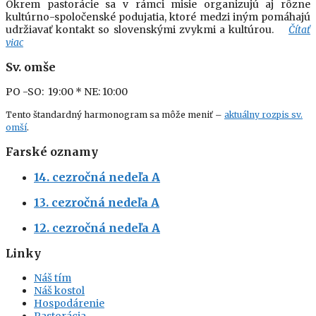
Okrem pastorácie sa v rámci misie organizujú aj rôzne
kultúrno-spoločenské podujatia, ktoré medzi iným pomáhajú
udržiavať kontakt so slovenskými zvykmi a kultúrou.
Čítať
viac
Sv. omše
PO -SO: 19:00
* NE: 10:00
Tento štandardný harmonogram sa môže meniť –
aktuálny rozpis sv.
omší
.
Farské oznamy
14. cezročná nedeľa A
13. cezročná nedeľa A
12. cezročná nedeľa A
Linky
Náš tím
Náš kostol
Hospodárenie
Pastorácia