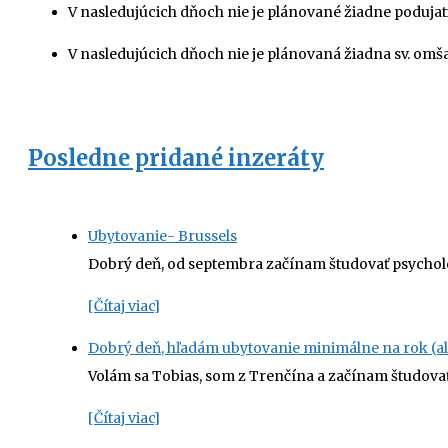
V nasledujúcich dňoch nie je plánované žiadne podujati
V nasledujúcich dňoch nie je plánovaná žiadna sv. omša
Posledne pridané inzeráty
Ubytovanie- Brussels
Dobrý deň, od septembra začínam študovať psychol
[Čítaj viac]
Dobrý deň, hľadám ubytovanie minimálne na rok (al
Volám sa Tobias, som z Trenčína a začínam študovať
[Čítaj viac]