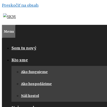
Preskočiť na obsah
Menu
Som tu nový
Kto sme
Ako fungujeme
Ako hospodárime
Náš kostol