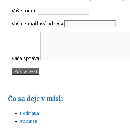
Vaše meno
Vaša e-mailová adresa
Vaša správa
Čo sa deje v misii
Podujatia
Sv. omše