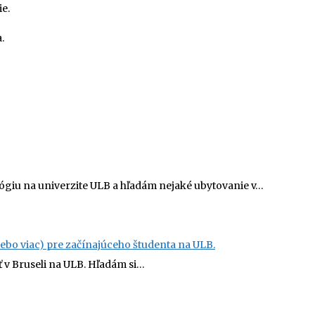
e.
.
ógiu na univerzite ULB a hľadám nejaké ubytovanie v…
ebo viac) pre začínajúceho študenta na ULB.
 v Bruseli na ULB. Hľadám si…