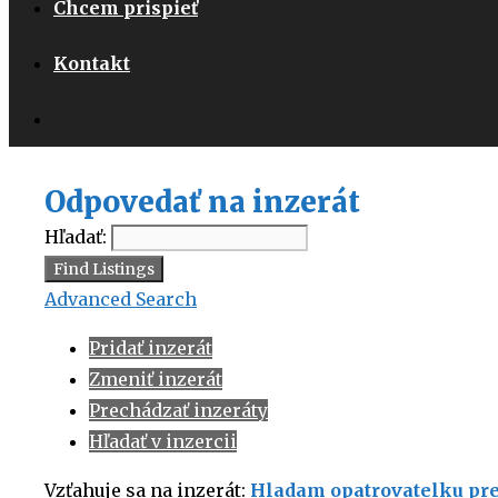
Chcem prispieť
Kontakt
Odpovedať na inzerát
Hľadať:
Advanced Search
Pridať inzerát
Zmeniť inzerát
Prechádzať inzeráty
Hľadať v inzercii
Vzťahuje sa na inzerát:
Hladam opatrovatelku pre 