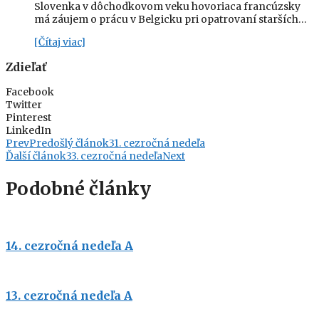
Slovenka v dôchodkovom veku hovoriaca francúzsky
má záujem o prácu v Belgicku pri opatrovaní starších…
[Čítaj viac]
Zdieľať
Facebook
Twitter
Pinterest
LinkedIn
Prev
Predošlý článok
31. cezročná nedeľa
Ďalší článok
33. cezročná nedeľa
Next
Podobné články
14. cezročná nedeľa A
13. cezročná nedeľa A