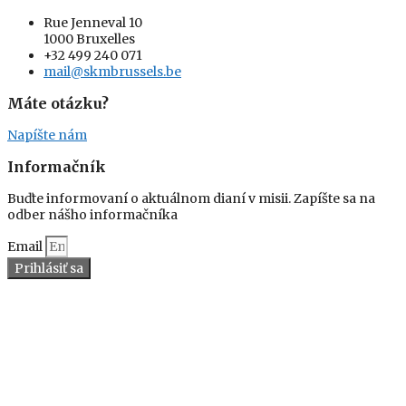
Rue Jenneval 10
1000 Bruxelles
+32 499 240 071
mail@skmbrussels.be
Máte otázku?
Napíšte nám
Informačník
Buďte informovaní o aktuálnom dianí v misii. Zapíšte sa na
odber nášho informačníka
Email
Prihlásiť sa