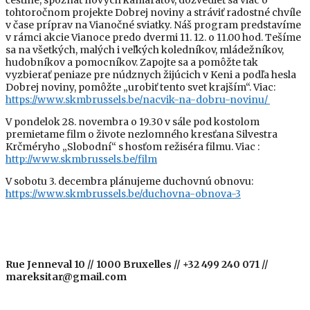
tohtoročnom projekte Dobrej noviny a stráviť radostné chvíle
v čase príprav na Vianočné sviatky. Náš program predstavíme
v rámci akcie Vianoce predo dvermi 11. 12. o 11.00 hod. Tešíme
sa na všetkých, malých i veľkých koledníkov, mládežníkov,
hudobníkov a pomocníkov. Zapojte sa a pomôžte tak
vyzbierať peniaze pre núdznych žijúcich v Keni a podľa hesla
Dobrej noviny, pomôžte „urobiť tento svet krajším“. Viac:
https://www.skmbrussels.be/nacvik-na-dobru-novinu/
V pondelok 28. novembra o 19.30 v sále pod kostolom
premietame film o živote nezlomného kresťana Silvestra
Krčméryho „Slobodní“ s hosťom režiséra filmu. Viac :
http://www.skmbrussels.be/film
V sobotu 3. decembra plánujeme duchovnú obnovu
:
https://www.skmbrussels.be/duchovna-obnova-3
Rue Jenneval 10 // 1000 Bruxelles // +32 499 240 071 //
mareksitar@gmail.com