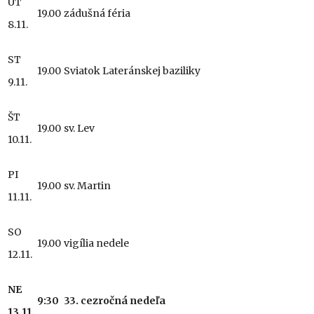
UT
19.00
zádušná féria
8.11.
ST
19.00
Sviatok Lateránskej baziliky
9.11.
ŠT
19.00
sv. Lev
10.11.
PI
19.00
sv. Martin
11.11.
SO
19.00
vigília nedele
12.11.
NE
9:30
33. cezročná nedeľa
13.11.