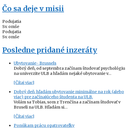
Čo sa deje v misii
Podujatia
Sv. omše
Podujatia
Sv. omše
Posledne pridané inzeráty
Ubytovanie- Brussels
Dobrý deň, od septembra začínam študovať psychológiu
na univerzite ULB a hľadám nejaké ubytovanie v…
[Čítaj viac]
Dobrý deň, hľadám ubytovanie minimálne na rok (alebo
viac) pre začínajúceho študenta na ULB.
Volám sa Tobias, som z Trenčína a začínam študovať v
Bruseli na ULB. Hľadám si…
[Čítaj viac]
Ponúkam prácu opatrovateľky