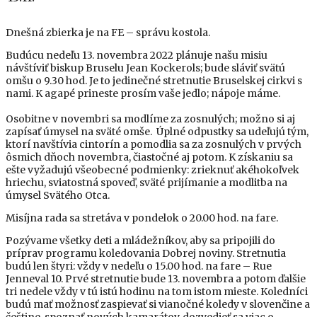
Dnešná zbierka je na FE – správu kostola.
Budúcu nedeľu 13. novembra 2022 plánuje našu misiu
návštíviť biskup Bruselu Jean Kockerols; bude sláviť svätú
omšu o 9.30 hod. Je to jedinečné stretnutie Bruselskej cirkvi s
nami. K agapé prineste prosím vaše jedlo; nápoje máme.
Osobitne v novembri sa modlíme za zosnulých; možno si aj
zapísať úmysel na sväté omše. Úplné odpustky sa udeľujú tým,
ktorí navštívia cintorín a pomodlia sa za zosnulých v prvých
ôsmich dňoch novembra, čiastočné aj potom. K získaniu sa
ešte vyžadujú všeobecné podmienky: zrieknuť akéhokoľvek
hriechu, sviatostná spoveď, sväté prijímanie a modlitba na
úmysel Svätého Otca.
Misíjna rada sa stretáva v pondelok o 20.00 hod. na fare.
Pozývame všetky deti a mládežníkov, aby sa pripojili do
príprav programu koledovania Dobrej noviny. Stretnutia
budú len štyri: vždy v nedeľu o 15.00 hod. na fare – Rue
Jenneval 10. Prvé stretnutie bude 13. novembra a potom ďalšie
tri nedele vždy v tú istú hodinu na tom istom mieste. Koledníci
budú mať možnosť zaspievať si vianočné koledy v slovenčine a
češtine, spoznať nových kamarátov, dozvedieť sa viac o