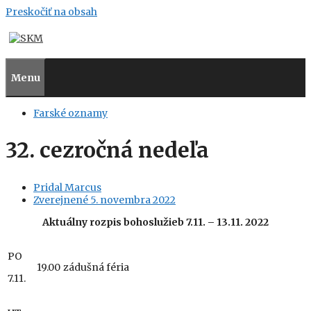
Preskočiť na obsah
Menu
Farské oznamy
32. cezročná nedeľa
Pridal
Marcus
Zverejnené
5. novembra 2022
Aktuálny
rozpis bohoslužieb 7.11. – 13.11. 2022
PO
19.00
zádušná féria
7.11.