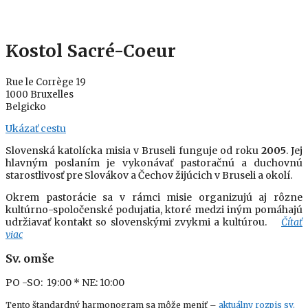
Kostol Sacré-Coeur
Rue le Corrège 19
1000 Bruxelles
Belgicko
Ukázať cestu
Slovenská katolícka misia v Bruseli funguje od roku
2005
. Jej
hlavným poslaním je vykonávať pastoračnú a duchovnú
starostlivosť pre Slovákov a Čechov žijúcich v Bruseli a okolí.
Okrem pastorácie sa v rámci misie organizujú aj rôzne
kultúrno-spoločenské podujatia, ktoré medzi iným pomáhajú
udržiavať kontakt so slovenskými zvykmi a kultúrou.
Čítať
viac
Sv. omše
PO -SO: 19:00
* NE: 10:00
Tento štandardný harmonogram sa môže meniť –
aktuálny rozpis sv.