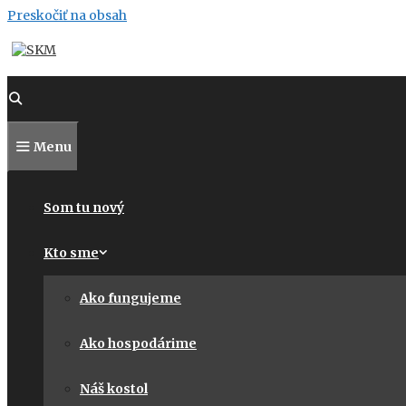
Preskočiť na obsah
Menu
Som tu nový
Kto sme
Ako fungujeme
Ako hospodárime
Náš kostol