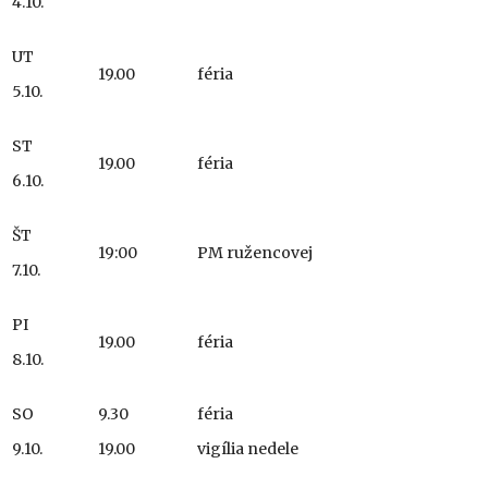
4.10.
UT
19.00
féria
5.10.
ST
19.00
féria
6.10.
ŠT
19:00
PM ružencovej
7.10.
PI
19.00
féria
8.10.
SO
9.30
féria
9.10.
19.00
vigília nedele