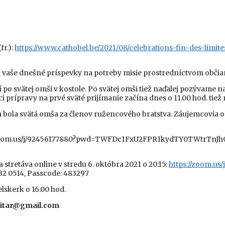
fr.):
https://www.cathobel.be/2021/08/celebrations-fin-des-lim
za vaše dnešné príspevky na potreby misie prostredníctvom obči
 svätej omši v kostole. Po svätej omši tiež naďalej pozývame na
i prípravy na prvé sväté prijímanie začína dnes o 11.00 hod. tiež 
ola svätá omša za členov ružencového bratstva. Záujemcovia o mo
ps://zoom.us/j/92456177880?pwd=TWFDc1FxU2FPR1kydTY0TWtrTnJhQT
a stretáva online
v stredu 6. októbra 2021 o 20:15:
https://zoom.us/
432 0514, Passcode: 483297
lskerk o 16.00 hod.
eksitar@gmail.com