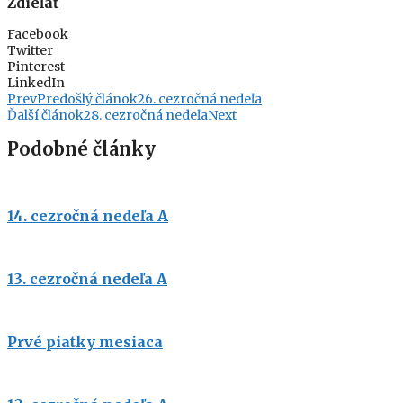
Zdieľať
Facebook
Twitter
Pinterest
LinkedIn
Prev
Predošlý článok
26. cezročná nedeľa
Ďalší článok
28. cezročná nedeľa
Next
Podobné články
14. cezročná nedeľa A
13. cezročná nedeľa A
Prvé piatky mesiaca