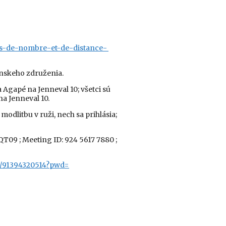
ites-de-nombre-et-de-distance-
anskeho združenia.
 Agapé na Jenneval 10; všetci sú
na Jenneval 10.
dlitbu v ruži, nech sa prihlásia;
09 ; Meeting ID: 924 5617 7880 ;
j/91394320514?
pwd=