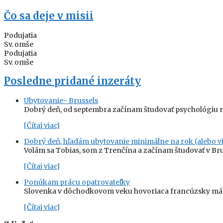
Čo sa deje v misii
Podujatia
Sv. omše
Podujatia
Sv. omše
Posledne pridané inzeráty
Ubytovanie- Brussels
Dobrý deň, od septembra začínam študovať psychológiu n
[Čítaj viac]
Dobrý deň, hľadám ubytovanie minimálne na rok (alebo vi
Volám sa Tobias, som z Trenčína a začínam študovať v Br
[Čítaj viac]
Ponúkam prácu opatrovateľky
Slovenka v dôchodkovom veku hovoriaca francúzsky má z
[Čítaj viac]