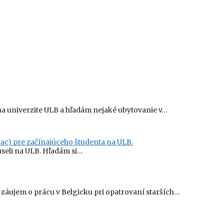
a univerzite ULB a hľadám nejaké ubytovanie v…
ac) pre začínajúceho študenta na ULB.
useli na ULB. Hľadám si…
áujem o prácu v Belgicku pri opatrovaní starších…