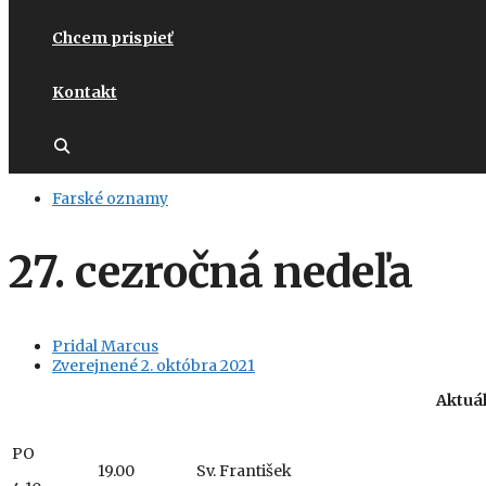
Chcem prispieť
Kontakt
Farské oznamy
27. cezročná nedeľa
Pridal
Marcus
Zverejnené
2. októbra 2021
Aktuá
PO
19.00
Sv. František