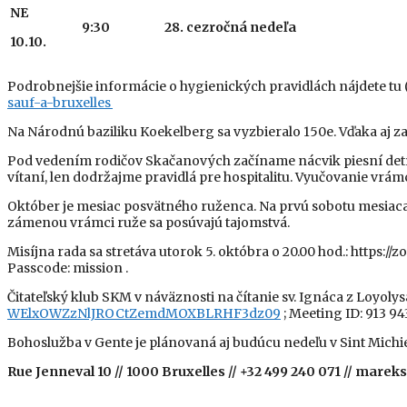
NE
9:30
28. cezročná
nedeľa
10.10.
Podrobnejšie informácie o hygienických pravidlách nájdete tu (
sauf-a-bruxelles
Na Národnú baziliku Koekelberg sa vyzbieralo 150e. Vďaka aj 
Pod vedením rodičov Skačanových začíname nácvik piesní detí po
vítaní, len dodržajme pravidlá pre hospitalitu. Vyučovanie vrámc
Október je mesiac posvätného ruženca. Na prvú sobotu mesiaca b
zámenou vrámci ruže sa posúvajú tajomstvá.
Misíjna rada sa stretáva utorok 5. októbra o 20.00 hod.: htt
Passcode: mission .
Čitateľský klub SKM v náväznosti na čítanie sv. Ignáca z Loyolys
WElxOWZzNlJROCtZemdMOXBLRHF3dz
09
; Meeting ID: 913 9
Bohoslužba v Gente je plánovaná aj budúcu nedeľu v Sint Michie
Rue Jenneval 10 // 1000 Bruxelles // +32 499 240 071 // mar