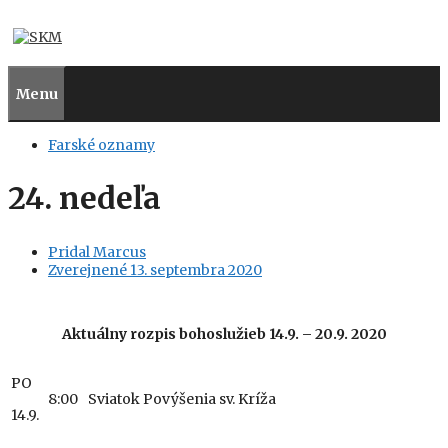
Preskočiť
na
obsah
Menu
Farské oznamy
24. nedeľa
Pridal
Marcus
Zverejnené
13. septembra 2020
Aktuálny
rozpis bohoslužieb 14.9. – 20.9. 2020
PO
8:00
Sviatok Povýšenia sv. Kríža
14.9.