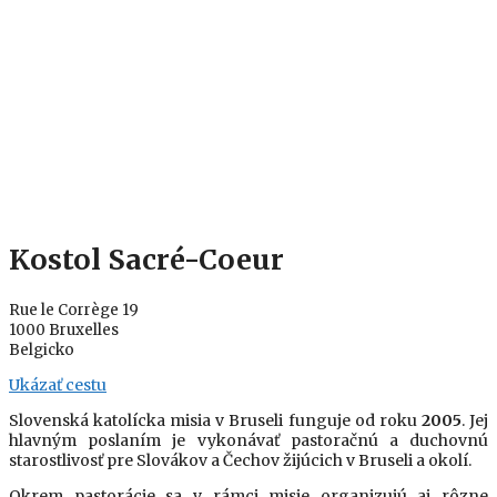
Kostol Sacré-Coeur
Rue le Corrège 19
1000 Bruxelles
Belgicko
Ukázať cestu
Slovenská katolícka misia v Bruseli funguje od roku
2005
. Jej
hlavným poslaním je vykonávať pastoračnú a duchovnú
starostlivosť pre Slovákov a Čechov žijúcich v Bruseli a okolí.
Okrem pastorácie sa v rámci misie organizujú aj rôzne