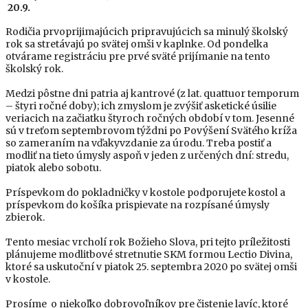
20.9.
Rodičia prvoprijimajúcich pripravujúcich sa minulý školský
rok sa stretávajú po svätej omši v kaplnke. Od pondelka
otvárame registráciu pre prvé sväté prijímanie na tento
školský rok.
Medzi pôstne dni patria aj kantrové (z lat. quattuor temporum
– štyri ročné doby); ich zmyslom je zvýšiť asketické úsilie
veriacich na začiatku štyroch ročných období v tom. Jesenné
sú v treťom septembrovom týždni po Povýšení Svätého kríža
so zameraním na vďakyvzdanie za úrodu. Treba postiť a
modliť na tieto úmysly aspoň v jeden z určených dní: stredu,
piatok alebo sobotu.
Príspevkom do pokladničky v kostole podporujete kostol a
príspevkom do košíka prispievate na rozpísané úmysly
zbierok.
Tento mesiac vrcholí rok Božieho Slova,
pri tejto príležitosti
plánujeme modlitbové stretnutie SKM formou
Lectio Divina
,
ktoré sa uskutoční
v piatok 25. septembra 2020
po svätej omši
v kostole
.
Prosíme o niekoľko dobrovoľníkov pre čistenie lavíc, ktoré