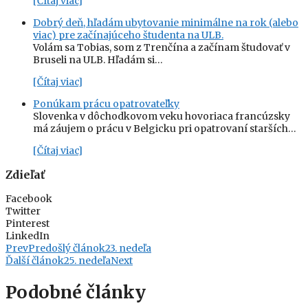
[Čítaj viac]
Dobrý deň, hľadám ubytovanie minimálne na rok (alebo
viac) pre začínajúceho študenta na ULB.
Volám sa Tobias, som z Trenčína a začínam študovať v
Bruseli na ULB. Hľadám si…
[Čítaj viac]
Ponúkam prácu opatrovateľky
Slovenka v dôchodkovom veku hovoriaca francúzsky
má záujem o prácu v Belgicku pri opatrovaní starších…
[Čítaj viac]
Zdieľať
Facebook
Twitter
Pinterest
LinkedIn
Prev
Predošlý článok
23. nedeľa
Ďalší článok
25. nedeľa
Next
Podobné články