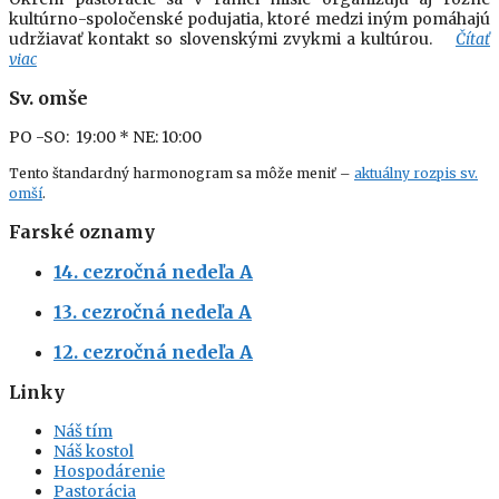
kultúrno-spoločenské podujatia, ktoré medzi iným pomáhajú
udržiavať kontakt so slovenskými zvykmi a kultúrou.
Čítať
viac
Sv. omše
PO -SO: 19:00
* NE: 10:00
Tento štandardný harmonogram sa môže meniť –
aktuálny rozpis sv.
omší
.
Farské oznamy
14. cezročná nedeľa A
13. cezročná nedeľa A
12. cezročná nedeľa A
Linky
Náš tím
Náš kostol
Hospodárenie
Pastorácia