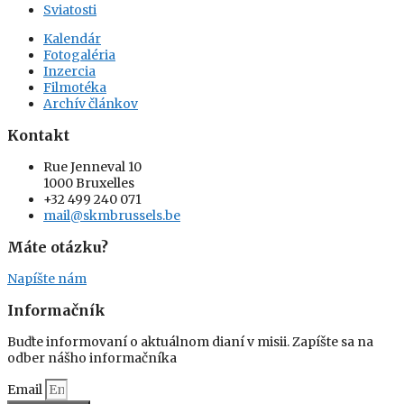
Sviatosti
Kalendár
Fotogaléria
Inzercia
Filmotéka
Archív článkov
Kontakt
Rue Jenneval 10
1000 Bruxelles
+32 499 240 071
mail@skmbrussels.be
Máte otázku?
Napíšte nám
Informačník
Buďte informovaní o aktuálnom dianí v misii. Zapíšte sa na
odber nášho informačníka
Email