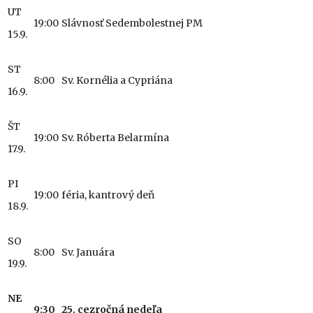
UT
19:00
Slávnosť Sedembolestnej PM
15.9.
ST
8:00
Sv. Kornélia a Cypriána
16.9.
ŠT
19:00
Sv. Róberta Belarmína
17.9.
PI
19:00
féria, kantrový deň
18.9.
SO
8:00
Sv. Januára
19.9.
NE
9:30
25. cezročná nedeľa