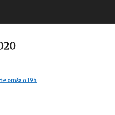
020
ie omša o 19h