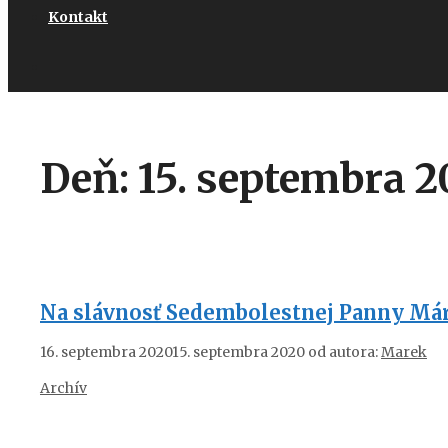
Kontakt
Deň:
15. septembra 2
Na slávnosť Sedembolestnej Panny Már
16. septembra 2020
15. septembra 2020
od autora:
Marek
Kategórie
Archív