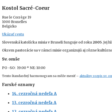
Kostol Sacré-Coeur
Rue le Corrège 19
1000 Bruxelles
Belgicko
Ukázať cestu
Slovenská katolícka misia v Bruseli funguje od roku
2005
. Jej
Okrem pastorácie sa v rámci misie organizujú aj rôzne kultúr
Sv. omše
PO -SO: 19:00
* NE: 10:00
Tento štandardný harmonogram sa môže meniť –
aktuálny rozpis sv. o
Farské oznamy
14. cezročná nedeľa A
13. cezročná nedeľa A
12. cezročná nedeľa A