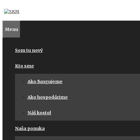
Preskočiť
na
obsah
Menu
Som tu nový
Kto sme
Ako fungujeme
Ako hospodárime
Náš kostol
Naša ponuka