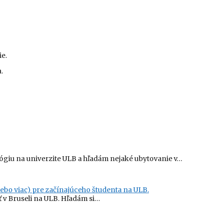
e.
.
ógiu na univerzite ULB a hľadám nejaké ubytovanie v…
ebo viac) pre začínajúceho študenta na ULB.
 v Bruseli na ULB. Hľadám si…