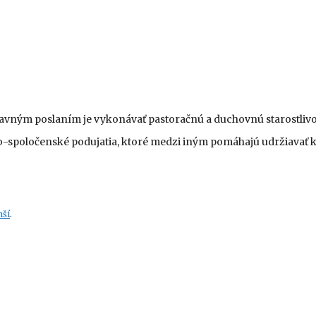
 hlavným poslaním je vykonávať pastoračnú a duchovnú starostlivos
no-spoločenské podujatia, ktoré medzi iným pomáhajú udržiavať
mší
.