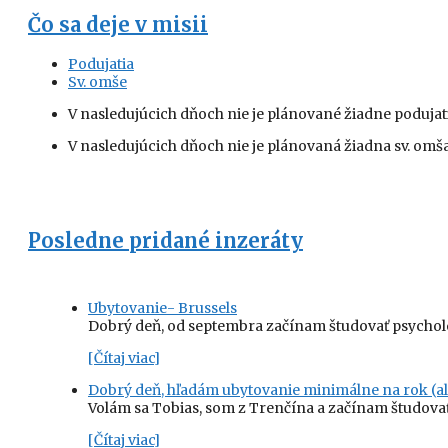
Čo sa deje v misii
Podujatia
Sv. omše
V nasledujúcich dňoch nie je plánované žiadne podujati
V nasledujúcich dňoch nie je plánovaná žiadna sv. omša
Posledne pridané inzeráty
Ubytovanie- Brussels
Dobrý deň, od septembra začínam študovať psychol
[Čítaj viac]
Dobrý deň, hľadám ubytovanie minimálne na rok (al
Volám sa Tobias, som z Trenčína a začínam študovať
[Čítaj viac]