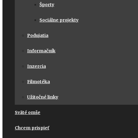
Športy
Sociálne projekty
Podujatia
Informačník
Inzercia
Filmotéka
Užitočné linky
Sväté omše
Chcem prispieť