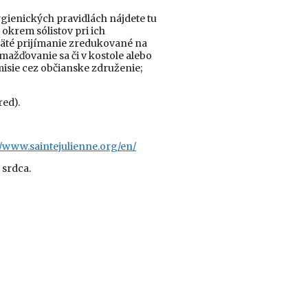
gienických pravidlách nájdete tu
 okrem sólistov pri ich
väté prijímanie zredukované na
mažďovanie sa či v kostole alebo
misie cez občianske združenie;
red).
//www.saintejulienne.org/en/
 srdca.