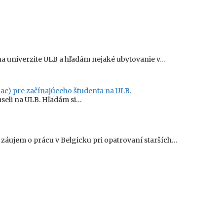
a univerzite ULB a hľadám nejaké ubytovanie v…
ac) pre začínajúceho študenta na ULB.
useli na ULB. Hľadám si…
áujem o prácu v Belgicku pri opatrovaní starších…