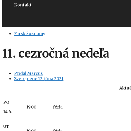
Kontakt
Farské oznamy
11. cezročná nedeľa
Pridal
Marcus
Zverejnené
12. júna 2021
Aktu
PO
19.00
féria
14.6.
UT