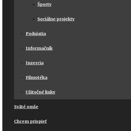
Športy
Sociálne projekty
Podujatia
Informačník
Inzercia
Filmotéka
Užitočné linky
Sväté omše
Chcem prispieť