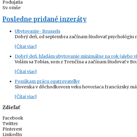
Podujatia
Sv. omše
Posledne pridané inzeráty
Ubytovanie- Brussels
Dobrý deň, od septembra začínam študovať psychológiu n
[Čítaj viac]
Dobrý deň, hľadám ubytovanie minimálne na rok (alebo vi
Volám sa Tobias, som z Trenčína a začínam študovať v Br
[Čítaj viac]
Ponúkam prácu opatrovateľky
Slovenka v dôchodkovom veku hovoriaca francúzsky má z
[Čítaj viac]
Zdieľať
Facebook
Twitter
Pinterest
LinkedIn