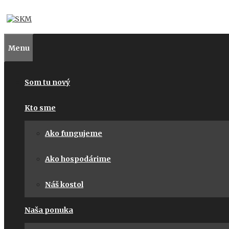
Preskočiť
na
obsah
Menu
Som tu nový
Kto sme
Ako fungujeme
Ako hospodárime
Náš kostol
Naša ponuka