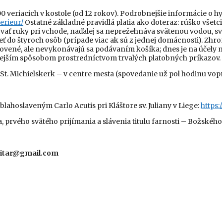
veriacich v kostole (od 12 rokov). Podrobnejšie informácie o hy
erieur/
Ostatné základné pravidlá platia ako doteraz: rúško všetci
vať ruky pri vchode, naďalej sa neprežehnáva svätenou vodou, s
ť do štyroch osôb (prípade viac ak sú z jednej domácnosti). Zhro
novené, ale nevykonávajú sa podávaním košíka; dnes je na účely 
rnejším spôsobom prostredníctvom trvalých platobných príkazov.
St. Michielskerk – v centre mesta (spovedanie už pol hodinu vop
hoslaveným Carlo Acutis pri Kláštore sv. Juliany v Liege:
https:
, prvého svätého prijímania a slávenia titulu farnosti – Božského
eksitar@gmail.com