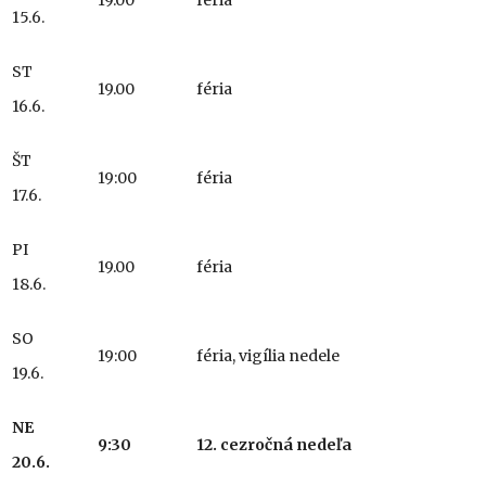
19.00
féria
15.6.
ST
19.00
féria
16.6.
ŠT
19:00
féria
17.6.
PI
19.00
féria
18.6.
SO
19:00
féria, vigília nedele
19.6.
NE
9:30
12. cezročná
nedeľa
20.6.