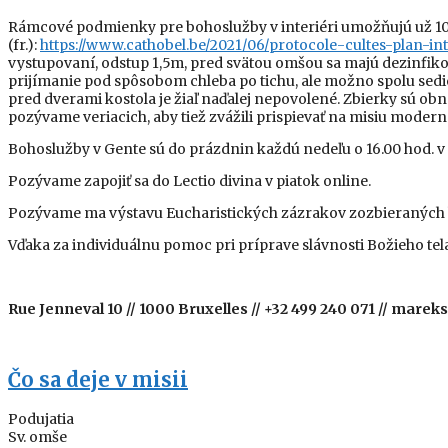
Rámcové podmienky pre bohoslužby v interiéri umožňujú už 100 
(fr.):
https://www.cathobel.be/2021/06/protocole-cultes-plan-int
vystupovaní, odstup 1,5m, pred svätou omšou sa majú dezinfiko
prijímanie pod spôsobom chleba po tichu, ale možno spolu sedie
pred dverami kostola je žiaľ naďalej nepovolené. Zbierky sú ob
pozývame veriacich, aby tiež zvážili prispievať na misiu mode
Bohoslužby v Gente sú do prázdnin každú nedeľu o 16.00 hod. v 
Pozývame zapojiť sa do Lectio divina v piatok online.
Pozývame ma výstavu Eucharistických zázrakov zozbieraných bla
Vďaka za individuálnu pomoc pri príprave slávnosti Božieho tela
Rue Jenneval 10 // 1000 Bruxelles // +32 499 240 071 // mar
Čo sa deje v misii
Podujatia
Sv. omše