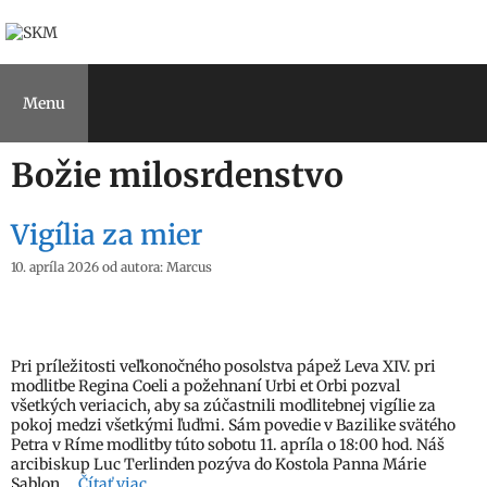
Preskočiť
na
obsah
Menu
Božie milosrdenstvo
Vigília za mier
10. apríla 2026
od autora:
Marcus
Pri príležitosti veľkonočného posolstva pápež Leva XIV. pri
modlitbe Regina Coeli a požehnaní Urbi et Orbi pozval
všetkých veriacich, aby sa zúčastnili modlitebnej vigílie za
pokoj medzi všetkými ľuďmi. Sám povedie v Bazilike svätého
Petra v Ríme modlitby túto sobotu 11. apríla o 18:00 hod. Náš
arcibiskup Luc Terlinden pozýva do Kostola Panna Márie
Sablon …
Čítať viac