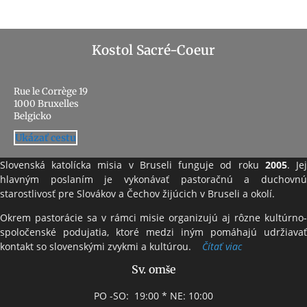
Kostol Sacré-Coeur
Rue le Corrège 19
1000 Bruxelles
Belgicko
Ukázať cestu
Slovenská katolícka misia v Bruseli funguje od roku
2005
. Je
hlavným poslaním je vykonávať pastoračnú a duchovnú
starostlivosť pre Slovákov a Čechov žijúcich v Bruseli a okolí.
Okrem pastorácie sa v rámci misie organizujú aj rôzne kultúrno-
spoločenské podujatia, ktoré medzi iným pomáhajú udržiavať
kontakt so slovenskými zvykmi a kultúrou.
Čítať viac
Sv. omše
PO -SO: 19:00
* NE: 10:00