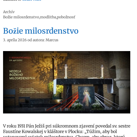
Kategórie
Archív
Značky
Božie milosrdenstvo
,
modlitba
,
pobožnosť
Božie milosrdenstvo
3. apríla 2026
od autora:
Marcus
V roku 1931 Pán Ježiš pri súkromnom zjavení povedal sv. sestre
Faustíne Kowalskej v kláštore v Plocku: „Túžim, aby bol
ustanovený sviatok milosrdenstva. Chcem, aby obraz, ktorý