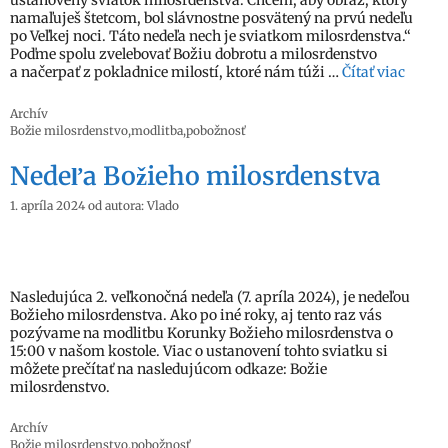
namaľuješ štetcom, bol slávnostne posvätený na prvú nedeľu
po Veľkej noci. Táto nedeľa nech je sviatkom milosrdenstva.“
Poďme spolu zvelebovať Božiu dobrotu a milosrdenstvo
a načerpať z pokladnice milostí, ktoré nám túži …
Čítať viac
Kategórie
Archív
Značky
Božie milosrdenstvo
,
modlitba
,
pobožnosť
Nedeľa Božieho milosrdenstva
1. apríla 2024
od autora:
Vlado
Nasledujúca 2. veľkonočná nedeľa (7. apríla 2024), je nedeľou
Božieho milosrdenstva. Ako po iné roky, aj tento raz vás
pozývame na modlitbu Korunky Božieho milosrdenstva o
15:00 v našom kostole. Viac o ustanovení tohto sviatku si
môžete prečítať na nasledujúcom odkaze: Božie
milosrdenstvo.
Kategórie
Archív
Značky
Božie milosrdenstvo
,
pobožnosť