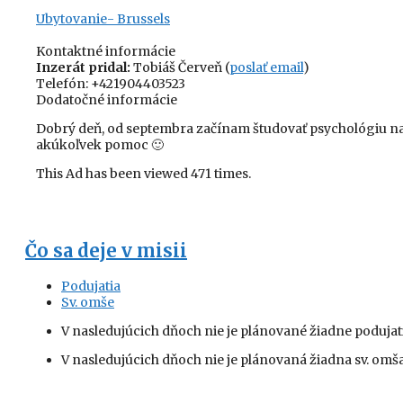
Ubytovanie- Brussels
Kontaktné informácie
Inzerát pridal:
Tobiáš Červeň (
poslať email
)
Telefón:
+421904403523
Dodatočné informácie
Dobrý deň, od septembra začínam študovať psychológiu na 
akúkoľvek pomoc 🙂
This Ad has been viewed 471 times.
Čo sa deje v misii
Podujatia
Sv. omše
V nasledujúcich dňoch nie je plánované žiadne podujati
V nasledujúcich dňoch nie je plánovaná žiadna sv. omša