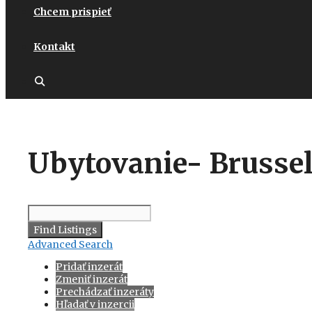
Chcem prispieť
Kontakt
Ubytovanie- Brusse
Hľadať:
Advanced Search
Pridať inzerát
Zmeniť inzerát
Prechádzať inzeráty
Hľadať v inzercii