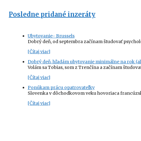
Posledne pridané inzeráty
Ubytovanie- Brussels
Dobrý deň, od septembra začínam študovať psychol
[Čítaj viac]
Dobrý deň, hľadám ubytovanie minimálne na rok (al
Volám sa Tobias, som z Trenčína a začínam študovať
[Čítaj viac]
Ponúkam prácu opatrovateľky
Slovenka v dôchodkovom veku hovoriaca francúzsky
[Čítaj viac]