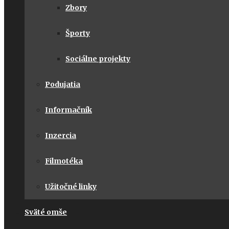
Zbory
Športy
Sociálne projekty
Podujatia
Informačník
Inzercia
Filmotéka
Užitočné linky
Sväté omše