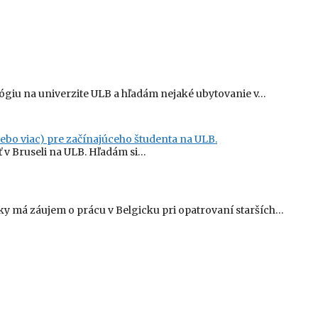
ógiu na univerzite ULB a hľadám nejaké ubytovanie v…
ebo viac) pre začínajúceho študenta na ULB.
 v Bruseli na ULB. Hľadám si…
 má záujem o prácu v Belgicku pri opatrovaní starších…