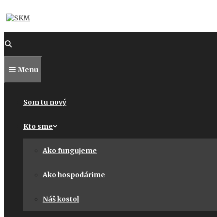
Preskočiť
na
obsah
Menu
Som tu nový
Kto sme
Ako fungujeme
Ako hospodárime
Náš kostol