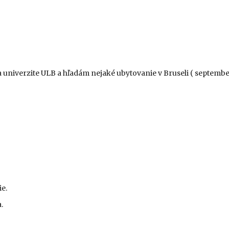
univerzite ULB a hľadám nejaké ubytovanie v Bruseli ( september
e.
.