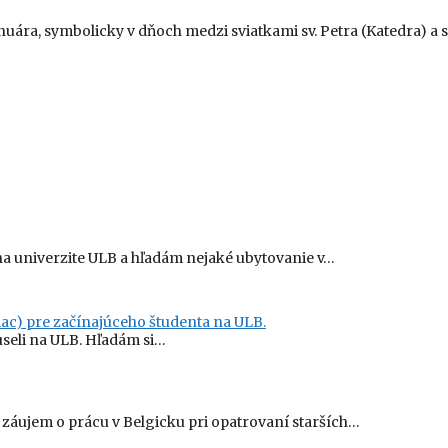
uára, symbolicky v dňoch medzi sviatkami sv. Petra (Katedra) a sv
a univerzite ULB a hľadám nejaké ubytovanie v…
ac) pre začínajúceho študenta na ULB.
useli na ULB. Hľadám si…
áujem o prácu v Belgicku pri opatrovaní starších…