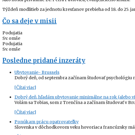
Týždeň modlitieb za jednotu kresťanov prebieha od 18. do 25. jan
Čo sa deje v misii
Podujatia
Sv. omše
Podujatia
Sv. omše
Posledne pridané inzeráty
Ubytovanie- Brussels
Dobrý deň, od septembra začínam študovať psychológiu n
[Čítaj viac]
Dobrý deň, hľadám ubytovanie minimálne na rok (alebo vi
Volám sa Tobias, som z Trenčína a začínam študovať v Br
[Čítaj viac]
Ponúkam prácu opatrovateľky
Slovenka v dôchodkovom veku hovoriaca francúzsky má z