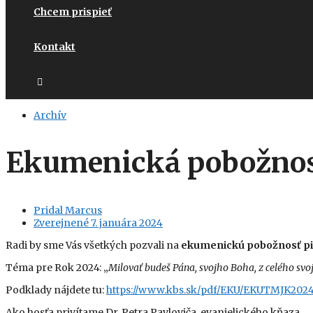
Chcem prispieť
Kontakt
Archív
Ekumenická pobožno
Pridal
Marcus
Zverejnené
7. januára 2024
Radi by sme Vás všetkých pozvali na
ekumenickú pobožnosť piat
Téma pre Rok 2024: „
Milovať budeš Pána, svojho Boha, z celého sv
Podklady nájdete tu:
https://www.kbs.sk/pdf/EKU/
EKUTMJK2024
Ako hosťa privítame Dr. Petra Pavloviča, evanjelického kňaza.