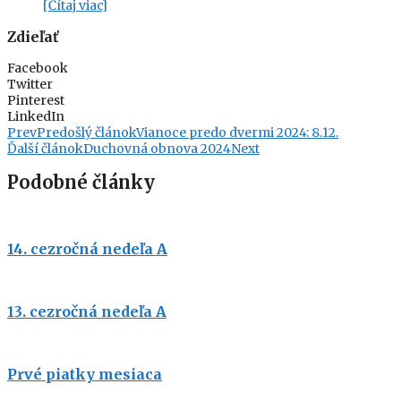
[Čítaj viac]
Zdieľať
Facebook
Twitter
Pinterest
LinkedIn
Prev
Predošlý článok
Vianoce predo dvermi 2024: 8.12.
Ďalší článok
Duchovná obnova 2024
Next
Podobné články
14. cezročná nedeľa A
13. cezročná nedeľa A
Prvé piatky mesiaca