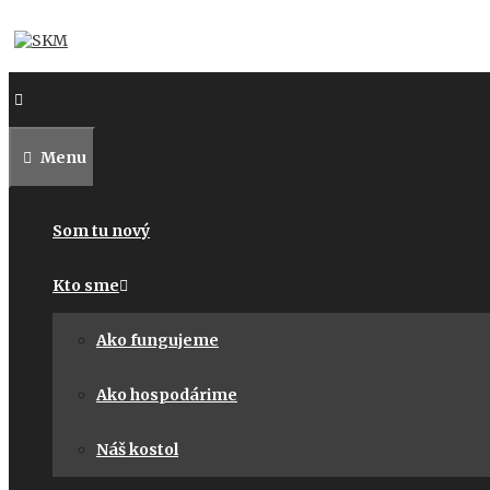
Preskočiť
na
obsah
Menu
Som tu nový
Kto sme
Ako fungujeme
Ako hospodárime
Náš kostol