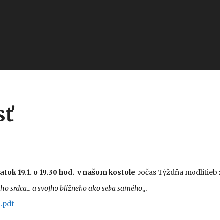
sť
ok 19.1. o 19.30 hod.
v našom kostole
počas Týždňa modlitieb 
ojho srdca… a svojho blížneho ako seba samého
„.
.pdf