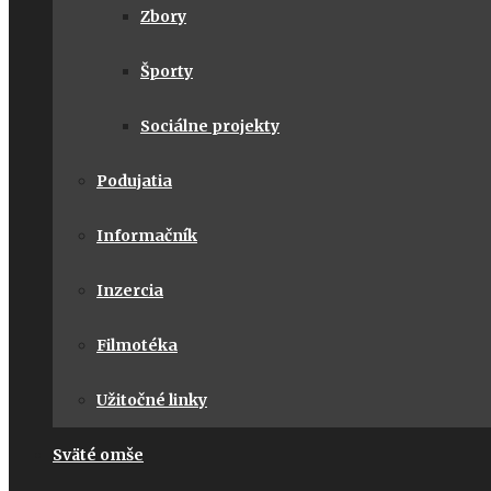
Zbory
Športy
Sociálne projekty
Podujatia
Informačník
Inzercia
Filmotéka
Užitočné linky
Sväté omše