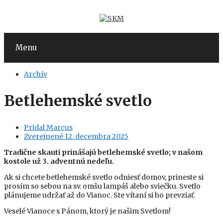
Preskočiť
na
obsah
Menu
Archív
Betlehemské svetlo
Pridal
Marcus
Zverejnené
12. decembra 2025
Tradične skauti prinášajú betlehemské svetlo; v našom
kostole už
3. adventnú nedeľu.
Ak si chcete betlehemské svetlo odniesť domov, prineste si
prosím so sebou na sv. omšu lampáš alebo sviečku. Svetlo
plánujeme udržať až do Vianoc. Ste vítaní si ho prevziať.
Veselé Vianoce s Pánom, ktorý je našim Svetlom!