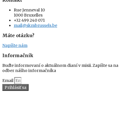
Kontakt
Rue Jenneval 10
1000 Bruxelles
+32 499 240 071
mail@skmbrussels.be
Máte otázku?
Napíšte nám
Informačník
Buďte informovaní o aktuálnom dianí v misii. Zapíšte sa na
odber nášho informačníka
Email
Prihlásiť sa