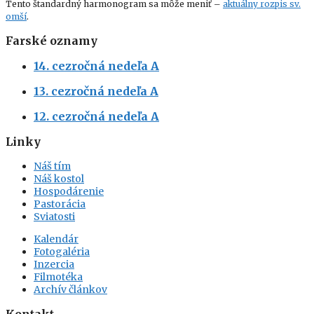
Tento štandardný harmonogram sa môže meniť –
aktuálny rozpis sv.
omší
.
Farské oznamy
14. cezročná nedeľa A
13. cezročná nedeľa A
12. cezročná nedeľa A
Linky
Náš tím
Náš kostol
Hospodárenie
Pastorácia
Sviatosti
Kalendár
Fotogaléria
Inzercia
Filmotéka
Archív článkov