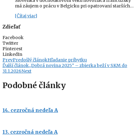
Slovenka v dôchodkovom veku hovoriaca francúzsky
má záujem o prácu v Belgicku pri opatrovaní starších…
[Čítaj viac]
Zdieľať
Facebook
Twitter
Pinterest
LinkedIn
Prev
Predošlý článok
Hľadanie príbytku
Ďalší článok
„Dobrá novina 2025“ – zbierka beží v SKM do
31.1.2026
Next
Podobné články
14. cezročná nedeľa A
13. cezročná nedeľa A