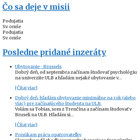
Čo sa deje v misii
Podujatia
Sv. omše
Podujatia
Sv. omše
Posledne pridané inzeráty
Ubytovanie- Brussels
Dobrý deň, od septembra začínam študovať psychológiu
na univerzite ULB a hľadám nejaké ubytovanie v…
[Čítaj viac]
Dobrý deň, hľadám ubytovanie minimálne na rok (alebo
viac) pre začínajúceho študenta na ULB.
Volám sa Tobias, som z Trenčína a začínam študovať v
Bruseli na ULB. Hľadám si…
[Čítaj viac]
Ponúkam prácu opatrovateľky