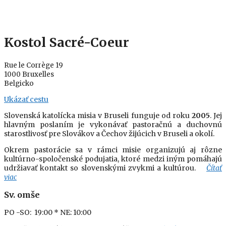
Kostol Sacré-Coeur
Rue le Corrège 19
1000 Bruxelles
Belgicko
Ukázať cestu
Slovenská katolícka misia v Bruseli funguje od roku
2005
. Jej
hlavným poslaním je vykonávať pastoračnú a duchovnú
starostlivosť pre Slovákov a Čechov žijúcich v Bruseli a okolí.
Okrem pastorácie sa v rámci misie organizujú aj rôzne
kultúrno-spoločenské podujatia, ktoré medzi iným pomáhajú
udržiavať kontakt so slovenskými zvykmi a kultúrou.
Čítať
viac
Sv. omše
PO -SO: 19:00
* NE: 10:00