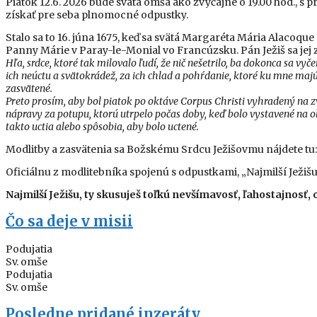
Piatok 12.6. 2026 bude svätá omša ako zvyčajne o 19.00 hod., 
získať pre seba plnomocné odpustky.
Stalo sa to 16. júna 1675, keď sa svätá Margaréta Mária Alacoqu
Panny Márie v Paray-le-Monial vo Francúzsku. Pán Ježiš sa jej z
Hľa, srdce, ktoré tak milovalo ľudí, že nič nešetrilo, ba dokonca sa vy
ich neúctu a svätokrádež, za ich chlad a pohŕdanie, ktoré ku mne majú v 
zasvätené.
Preto prosím, aby bol piatok po oktáve Corpus Christi vyhradený na z
nápravy za potupu, ktorú utrpelo počas doby, keď bolo vystavené na olt
takto uctia alebo spôsobia, aby bolo uctené.
Modlitby a zasvätenia sa Božskému Srdcu Ježišovmu nájdete tu
Oficiálnu z modlitebníka spojenú s odpustkami, „Najmilší Ježišu“
Najmilší Ježišu, ty skusuješ toľkú nevšímavosť, ľahostajnos
Čo sa deje v misii
Podujatia
Sv. omše
Podujatia
Sv. omše
Posledne pridané inzeráty