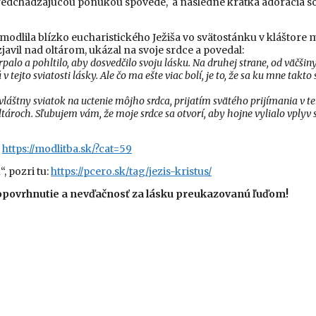
s predchádzajúcou ponukou spovede, a následne
k
rát
k
a adorácia s
e modlila blízko eucharistického Ježiša vo svätostánku v kláštore
javil nad oltárom, ukázal na svoje srdce a povedal:
čerpalo a pohltilo, aby dosvedčilo svoju lásku. Na druhej strane, od väčš
tejto sviatosti lásky. Ale čo ma ešte viac bolí, je to, že sa ku mne takto 
vláštny sviatok na uctenie môjho srdca, prijatím svätého prijímania v 
ároch. Sľubujem vám, že moje srdce sa otvorí, aby hojne vylialo vplyv s
:
https://modlitba.sk/?cat=59
, pozri tu:
https://pcero.sk/tag/jezis-kristus/
ť, opovrhnutie a nevďačnosť za lásku preukazovanú ľuďom!