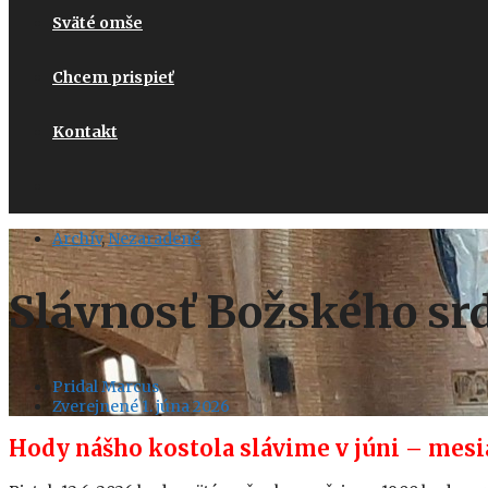
Sväté omše
Chcem prispieť
Kontakt
Archív
,
Nezaradené
Slávnosť Božského sr
Pridal
Marcus
Zverejnené
1. júna 2026
Hody nášho kostola slávime v jú
n
i – mesi