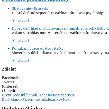
Ubytovanie- Brussels
Dobrý deň, od septembra začínam študovať psychológiu n
[Čítaj viac]
Dobrý deň, hľadám ubytovanie minimálne na rok (alebo vi
Volám sa Tobias, som z Trenčína a začínam študovať v Br
[Čítaj viac]
Ponúkam prácu opatrovateľky
Slovenka v dôchodkovom veku hovoriaca francúzsky má z
[Čítaj viac]
Zdieľať
Facebook
Twitter
Pinterest
LinkedIn
Prev
Predošlý článok
Procesia Božieho Tela
Ďalší článok
Stretnutie mládežníkov
Next
Podobné články