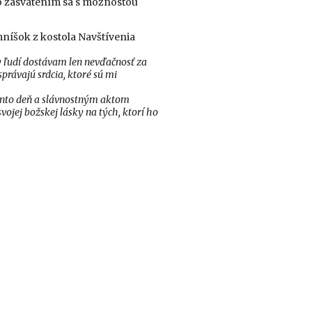
o zasvätením sa s možnosťou
 mníšok z kostola Navštívenia
iny ľudí dostávam len nevďačnosť za
správajú srdcia, ktoré sú mi
tento deň a slávnostným aktom
vojej božskej lásky na tých, ktorí ho