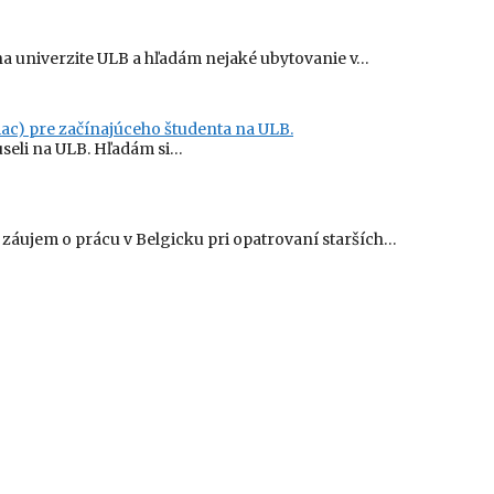
a univerzite ULB a hľadám nejaké ubytovanie v…
ac) pre začínajúceho študenta na ULB.
useli na ULB. Hľadám si…
áujem o prácu v Belgicku pri opatrovaní starších…