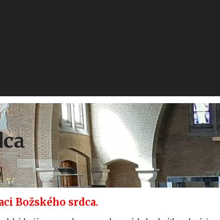
dca
aci Božského srdca.