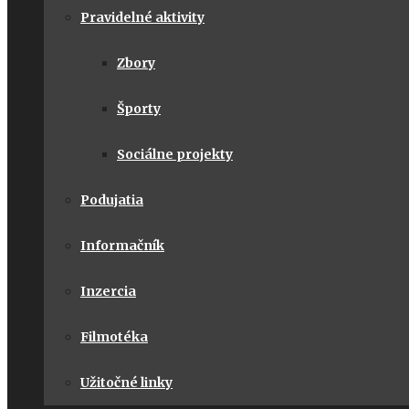
Pravidelné aktivity
Zbory
Športy
Sociálne projekty
Podujatia
Informačník
Inzercia
Filmotéka
Užitočné linky