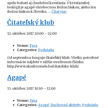
spolu bohatí aj chudobní kresťania. V kresťanskej
teológii je agapé všeobecnou Božou láskou, alebo len
Božou láskou k človeku. …
Čítať viac
Čitateľský klub
12. október 2017 20:00
–
22:00
Venue:
Fara
Categories:
Podujatia
Od septembra funguje čitateľský klub. Všetky potrebné
informácie nájdete v nižšie uvedenom článku.
http://www.skmbrussels.be/citatelsky-klub/
Agapé
15. október 2017 10:30
–
12:00
Venue:
Fara
Categories:
Agapé
,
Duchovné aktivity
,
Podujatia