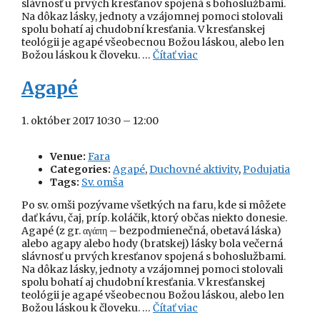
slávnosť u prvých kresťanov spojená s bohoslužbami.
Na dôkaz lásky, jednoty a vzájomnej pomoci stolovali
spolu bohatí aj chudobní kresťania. V kresťanskej
teológii je agapé všeobecnou Božou láskou, alebo len
Božou láskou k človeku. …
Čítať viac
Agapé
1. október 2017 10:30
–
12:00
Venue:
Fara
Categories:
Agapé
,
Duchovné aktivity
,
Podujatia
Tags:
Sv. omša
Po sv. omši pozývame všetkých na faru, kde si môžete
dať kávu, čaj, príp. koláčik, ktorý občas niekto donesie.
Agapé (z gr. αγάπη – bezpodmienečná, obetavá láska)
alebo agapy alebo hody (bratskej) lásky bola večerná
slávnosť u prvých kresťanov spojená s bohoslužbami.
Na dôkaz lásky, jednoty a vzájomnej pomoci stolovali
spolu bohatí aj chudobní kresťania. V kresťanskej
teológii je agapé všeobecnou Božou láskou, alebo len
Božou láskou k človeku. …
Čítať viac