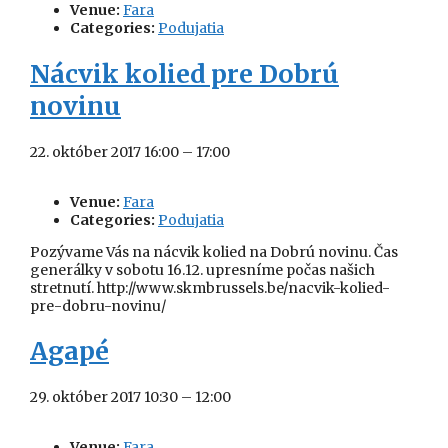
Venue:
Fara
Categories:
Podujatia
Nácvik kolied pre Dobrú
novinu
22. október 2017 16:00
–
17:00
Venue:
Fara
Categories:
Podujatia
Pozývame Vás na nácvik kolied na Dobrú novinu. Čas
generálky v sobotu 16.12. upresníme počas našich
stretnutí. http://www.skmbrussels.be/nacvik-kolied-
pre-dobru-novinu/
Agapé
29. október 2017 10:30
–
12:00
Venue:
Fara