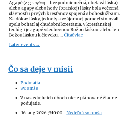
Agapé (z gr. αγάπη – bezpodmienečná, obetavá láska)
alebo agapy alebo hody (bratskej) lásky bola večerná
slávnosť u prvých kresťanov spojená s bohoslužbami.
Na dôkaz lásky, jednoty a vzájomnej pomoci stolovali
spolu bohatí aj chudobní kresťania. V kresťanskej
teológii je agapé všeobecnou Božou láskou, alebo len
Božou láskou k človeku. …
Čítať viac
Later events
→
Čo sa deje v misii
Podujatia
Sv. omše
V nasledujúcich dňoch nie je plánované žiadne
podujatie.
16. aug 2026 @10:00 -
Nedeľná sv. omša