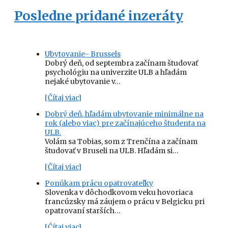
Posledne pridané inzeráty
Ubytovanie- Brussels
Dobrý deň, od septembra začínam študovať
psychológiu na univerzite ULB a hľadám
nejaké ubytovanie v…
[Čítaj viac]
Dobrý deň, hľadám ubytovanie minimálne na
rok (alebo viac) pre začínajúceho študenta na
ULB.
Volám sa Tobias, som z Trenčína a začínam
študovať v Bruseli na ULB. Hľadám si…
[Čítaj viac]
Ponúkam prácu opatrovateľky
Slovenka v dôchodkovom veku hovoriaca
francúzsky má záujem o prácu v Belgicku pri
opatrovaní starších…
[Čítaj viac]