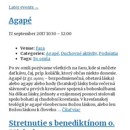
Later events
→
Agapé
17. september 2017 10:30
–
12:00
Venue:
Fara
Categories:
Agapé
,
Duchovné aktivity
,
Podujatia
Tags:
Sv. omša
Po sv. omši pozývame všetkých na faru, kde si môžete
dať kávu, čaj, príp. koláčik, ktorý občas niekto donesie.
Agapé (z gr. αγάπη – bezpodmienečná, obetavá láska)
alebo agapy alebo hody (bratskej) lásky bola večerná
slávnosť u prvých kresťanov spojená s bohoslužbami.
Na dôkaz lásky, jednoty a vzájomnej pomoci stolovali
spolu bohatí aj chudobní kresťania. V kresťanskej
teológii je agapé všeobecnou Božou láskou, alebo len
Božou láskou k človeku. …
Čítať viac
Stretnutie s benediktínom o.