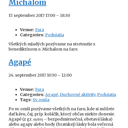
Michalom
17. september 2017 17:00
–
18:30
Venue:
Fara
Categories:
Podujatia
Všetkých mladých pozývame na stretnutie s
benediktínom o. Michalom na fare.
Agapé
24. september 2017 10:30
–
12:00
Venue:
Fara
Categories:
Agapé
,
Duchovné aktivity
,
Podujatia
Tags:
Sv. omša
Po sv. omši pozývame všetkých na faru, kde si môžete
dať kávu, čaj, príp. koláčik, ktorý občas niekto donesie.
Agapé (z gr. αγάπη – bezpodmienečná, obetavá láska)
alebo agapy alebo hody (bratskej) lásky bola večerná