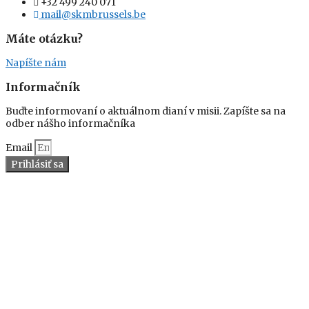
+32 499 240 071
mail@skmbrussels.be
Máte otázku?
Napíšte nám
Informačník
Buďte informovaní o aktuálnom dianí v misii. Zapíšte sa na
odber nášho informačníka
Email
Prihlásiť sa