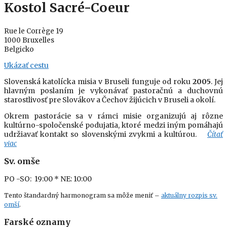
Kostol Sacré-Coeur
Rue le Corrège 19
1000 Bruxelles
Belgicko
Ukázať cestu
Slovenská katolícka misia v Bruseli funguje od roku
2005
. Jej
hlavným poslaním je vykonávať pastoračnú a duchovnú
starostlivosť pre Slovákov a Čechov žijúcich v Bruseli a okolí.
Okrem pastorácie sa v rámci misie organizujú aj rôzne
kultúrno-spoločenské podujatia, ktoré medzi iným pomáhajú
udržiavať kontakt so slovenskými zvykmi a kultúrou.
Čítať
viac
Sv. omše
PO -SO: 19:00
* NE: 10:00
Tento štandardný harmonogram sa môže meniť –
aktuálny rozpis sv.
omší
.
Farské oznamy