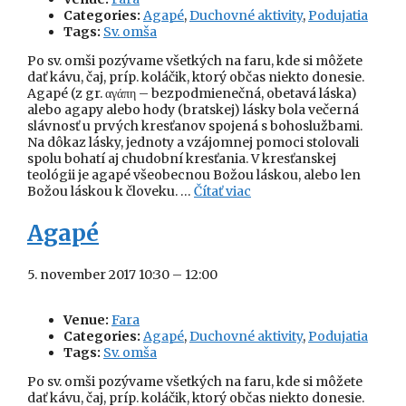
Categories:
Agapé
,
Duchovné aktivity
,
Podujatia
Tags:
Sv. omša
Po sv. omši pozývame všetkých na faru, kde si môžete
dať kávu, čaj, príp. koláčik, ktorý občas niekto donesie.
Agapé (z gr. αγάπη – bezpodmienečná, obetavá láska)
alebo agapy alebo hody (bratskej) lásky bola večerná
slávnosť u prvých kresťanov spojená s bohoslužbami.
Na dôkaz lásky, jednoty a vzájomnej pomoci stolovali
spolu bohatí aj chudobní kresťania. V kresťanskej
teológii je agapé všeobecnou Božou láskou, alebo len
Božou láskou k človeku. …
Čítať viac
Agapé
5. november 2017 10:30
–
12:00
Venue:
Fara
Categories:
Agapé
,
Duchovné aktivity
,
Podujatia
Tags:
Sv. omša
Po sv. omši pozývame všetkých na faru, kde si môžete
dať kávu, čaj, príp. koláčik, ktorý občas niekto donesie.