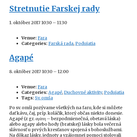
Stretnutie Farskej rady
1. október 2017 10:30
–
11:30
Venue:
Fara
Categories:
Farská rada
,
Podujatia
Agapé
8. október 2017 10:30
–
12:00
Venue:
Fara
Categories:
Agapé
,
Duchovné aktivity
,
Podujatia
Tags:
Sv. omša
Po sv. omši pozývame všetkých na faru, kde si môžete
dať kávu, čaj, príp. koláčik, ktorý občas niekto donesie.
Agapé (z gr. αγάπη – bezpodmienečná, obetavá láska)
alebo agapy alebo hody (bratskej) lásky bola večerná
slávnosť u prvých kresťanov spojená s bohoslužbami.
Na dôkaz lásky, jednoty a vzájomnej pomoci stolovali