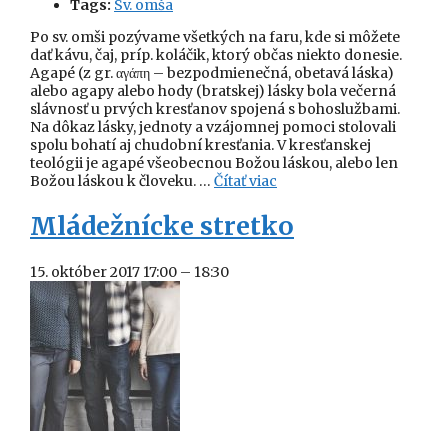
Tags:
Sv. omša
Po sv. omši pozývame všetkých na faru, kde si môžete
dať kávu, čaj, príp. koláčik, ktorý občas niekto donesie.
Agapé (z gr. αγάπη – bezpodmienečná, obetavá láska)
alebo agapy alebo hody (bratskej) lásky bola večerná
slávnosť u prvých kresťanov spojená s bohoslužbami.
Na dôkaz lásky, jednoty a vzájomnej pomoci stolovali
spolu bohatí aj chudobní kresťania. V kresťanskej
teológii je agapé všeobecnou Božou láskou, alebo len
Božou láskou k človeku. …
Čítať viac
Mládežnícke stretko
15. október 2017 17:00
–
18:30