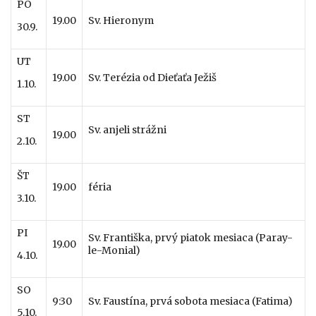
PO
19.00
Sv. Hieronym
30.9.
UT
19.00
Sv. Terézia od Dieťaťa Ježiš
1.10.
ST
Sv. anjeli strážni
19.00
2.10.
ŠT
19.00
féria
3.10.
PI
Sv. Františka,
prvý piatok mesiaca (Paray-
19.00
le-Monial)
4.10.
SO
9:30
Sv. Faustína, prvá sobota mesiaca (Fatima)
5.10.