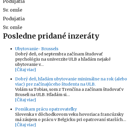
Podujatia
Sv. omše
Podujatia
Sv. omše
Posledne pridané inzeráty
Ubytovanie- Brussels
Dobrý deň, od septembra začínam študovať
psychológiu na univerzite ULB a hľadám nejaké
ubytovanie v…
[Čítaj viac]
Dobrý deň, hľadám ubytovanie minimálne na rok (alebo
viac) pre začínajúceho študenta na ULB.
Volám sa Tobias, som z Trenčína a začínam študovať v
Bruseli na ULB. Hľadám si…
[Čítaj viac]
Ponúkam prácu opatrovateľky
Slovenka v dôchodkovom veku hovoriaca francúzsky
má záujem o prácu v Belgicku pri opatrovaní starších…
[Čítaj viac]