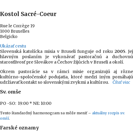
Kostol Sacré-Coeur
Rue le Corrège 19
1000 Bruxelles
Belgicko
Ukázať cestu
Slovenská katolícka misia v Bruseli funguje od roku
2005
. Je
hlavným poslaním je vykonávať pastoračnú a duchovnú
starostlivosť pre Slovákov a Čechov žijúcich v Bruseli a okolí.
Okrem pastorácie sa v rámci misie organizujú aj rôzne
kultúrno-spoločenské podujatia, ktoré medzi iným pomáhajú
udržiavať kontakt so slovenskými zvykmi a kultúrou.
Čítať viac
Sv. omše
PO -SO: 19:00
* NE: 10:00
Tento štandardný harmonogram sa môže meniť –
aktuálny rozpis sv.
omší
.
Farské oznamy