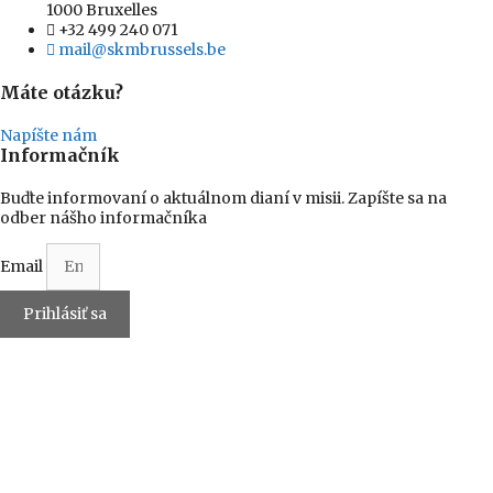
1000 Bruxelles
+32 499 240 071
mail@skmbrussels.be
Máte otázku?
Napíšte nám
Informačník
Buďte informovaní o aktuálnom dianí v misii. Zapíšte sa na
odber nášho informačníka
Email
Prihlásiť sa