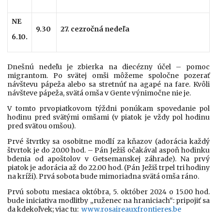
NE
9.30
27. cezročná nedeľa
6.10.
Dnešnú nedeľu je zbierka na diecézny účel – pomoc
migrantom. Po svätej omši môžeme spoločne pozerať
návštevu pápeža alebo sa stretnúť na agapé na fare. Kvôli
návšteve pápeža, svätá omša v Gente výnimočne nie je.
V tomto prvopiatkovom týždni ponúkam spovedanie pol
hodinu pred svätými omšami (v piatok je vždy pol hodinu
pred svätou omšou).
Prvé štvrtky sa osobitne modlí za kňazov (adorácia každý
štvrtok je do 20.00 hod. – Pán Ježiš očakával aspoň hodinku
bdenia od apoštolov v Getsemanskej záhrade). Na prvý
piatok je adorácia až do 22.00 hod. (Pán Ježiš trpel tri hodiny
na kríži). Prvá sobota bude mimoriadna svätá omša ráno.
Prvú sobotu mesiaca októbra, 5. október 2024 o 15.00 hod.
bude iniciativa modlitby „ruženec na hraniciach“: pripojiť sa
da kdekoľvek; viac tu:
www.rosaireauxfrontieres.be