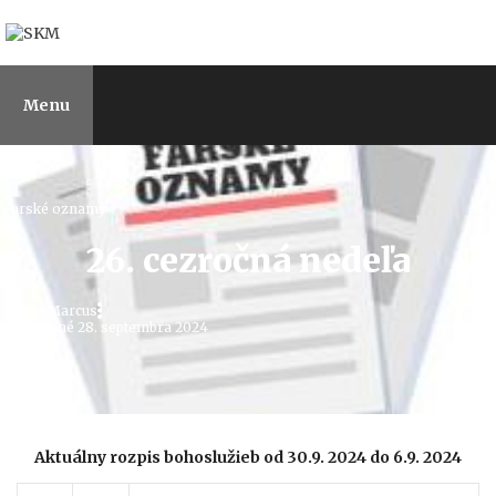
Preskočiť
na
obsah
Menu
Farské oznamy
26. cezročná nedeľa
Pridal
Marcus
Zverejnené
28. septembra 2024
Aktuálny
rozpis bohoslužieb od 30.9. 2024 do 6.9. 2024