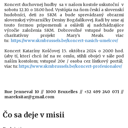
Koncert duchovnej hudby sa v našom kostole uskutoční v
sobotu 12.10. o 18.00 hod. Vystúpia na ňom českí a slovenskí
hudobníci, deti zo SKM a bude sprevádzaný obrazmi
slovenskej výtvarníčky Denisy Bogdalíkovej. Radi by sme aj
touto formou pripomenuli a oslávili aj nadchádzajúce
výročie založenia SKM. Dobrovoľné vstupné bude pre
charitatívny projekt Mary’s Meals. viac
tu:
https://www.skmbrussels.
be/koncert-nasich-umelcov/
Koncert Kataríny Koščovej 15. októbra 2024 o 20.00 hod.
(aby tí, ktorí chcú ísť na sv. omšu, stihli oboje) v sále pod
naším kostolom; vstupné 20e / osoba cez lístkový portál;
viac tu:
https://www.skmbrussels.
be/koncert-profesionalov/
Rue Jenneval 10 // 1000 Bruxelles // +32 499 240 071 //
mareksitar@gmail.com
Čo sa deje v misii