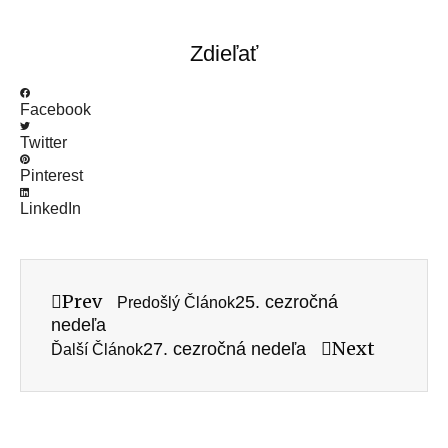
Zdieľať
Facebook
Twitter
Pinterest
LinkedIn
Prev
25. cezročná
Predošlý Článok
nedeľa
Next
27. cezročná nedeľa
Ďalší Článok