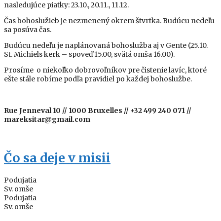
nasledujúce piatky: 23.10., 20.11., 11.12.
Čas bohoslužieb je nezmenený okrem štvrtka. Budúcu nedeľu
sa posúva čas.
Budúcu nedeľu je naplánovaná bohoslužba aj v Gente (25.10.
St. Michiels kerk – spoveď 15.00, svätá omša 16.00).
Prosíme o niekoľko dobrovoľníkov pre čistenie lavíc, ktoré
ešte stále robíme podľa pravidiel po každej bohoslužbe.
Rue Jenneval 10 // 1000 Bruxelles // +32 499 240 071 //
mareksitar@gmail.com
Čo sa deje v misii
Podujatia
Sv. omše
Podujatia
Sv. omše