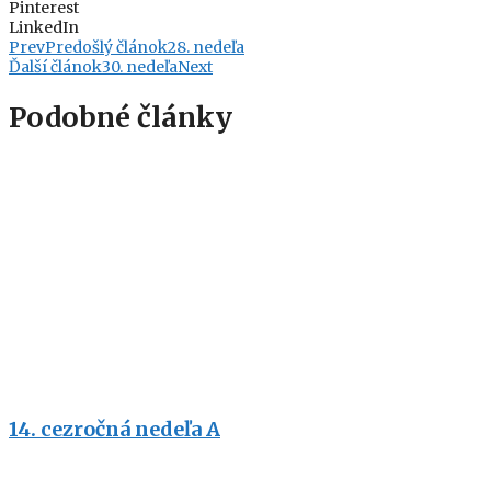
Pinterest
LinkedIn
Prev
Predošlý článok
28. nedeľa
Ďalší článok
30. nedeľa
Next
Podobné články
14. cezročná nedeľa A