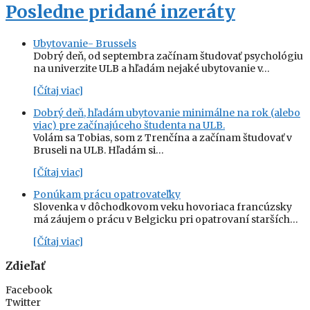
Posledne pridané inzeráty
Ubytovanie- Brussels
Dobrý deň, od septembra začínam študovať psychológiu
na univerzite ULB a hľadám nejaké ubytovanie v…
[Čítaj viac]
Dobrý deň, hľadám ubytovanie minimálne na rok (alebo
viac) pre začínajúceho študenta na ULB.
Volám sa Tobias, som z Trenčína a začínam študovať v
Bruseli na ULB. Hľadám si…
[Čítaj viac]
Ponúkam prácu opatrovateľky
Slovenka v dôchodkovom veku hovoriaca francúzsky
má záujem o prácu v Belgicku pri opatrovaní starších…
[Čítaj viac]
Zdieľať
Facebook
Twitter