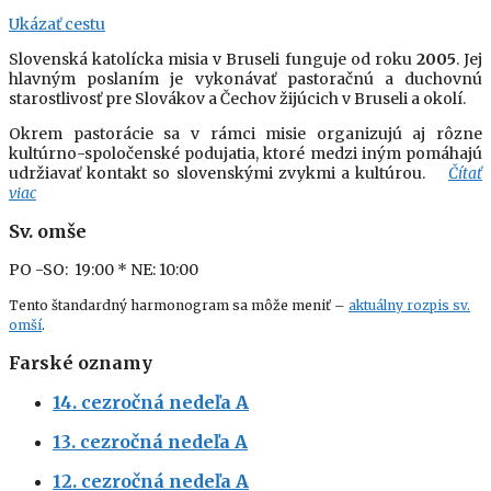
Ukázať cestu
Slovenská katolícka misia v Bruseli funguje od roku
2005
. Jej
hlavným poslaním je vykonávať pastoračnú a duchovnú
starostlivosť pre Slovákov a Čechov žijúcich v Bruseli a okolí.
Okrem pastorácie sa v rámci misie organizujú aj rôzne
kultúrno-spoločenské podujatia, ktoré medzi iným pomáhajú
udržiavať kontakt so slovenskými zvykmi a kultúrou.
Čítať
viac
Sv. omše
PO -SO: 19:00
* NE: 10:00
Tento štandardný harmonogram sa môže meniť –
aktuálny rozpis sv.
omší
.
Farské oznamy
14. cezročná nedeľa A
13. cezročná nedeľa A
12. cezročná nedeľa A