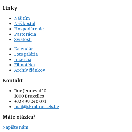
Linky
Náš tím
Náš kostol
Hospodárenie
Pastorácia
Sviatosti
Kalendár
Fotogaléria
Inzercia
Filmotéka
Archív článkov
Kontakt
Rue Jenneval 10
1000 Bruxelles
+32 499 240 071
mail@skmbrussels.be
Máte otázku?
Napíšte nám