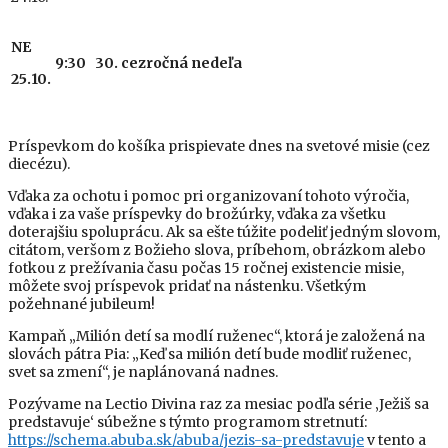
NE
9:30
30. cezročná nedeľa
25.10.
Príspevkom do košíka prispievate dnes na svetové misie (cez
diecézu).
Vďaka za ochotu i pomoc pri organizovaní tohoto výročia,
vďaka i za vaše príspevky do brožúrky, vďaka za všetku
doterajšiu spoluprácu. Ak sa ešte túžite podeliť jedným slovom,
citátom, veršom z Božieho slova, príbehom, obrázkom alebo
fotkou z prežívania času počas 15 ročnej existencie misie,
môžete svoj príspevok pridať na nástenku.
Všetkým
požehnané jubileum!
Kampaň „Milión detí sa modlí ruženec“, ktorá je založená na
slovách pátra Pia: „Keď sa milión detí bude modliť ruženec,
svet sa zmení“, je naplánovaná nadnes.
Pozývame na Lectio Divina raz za mesiac podľa série ‚Ježiš sa
predstavuje‘ súbežne s týmto programom stretnutí:
https://schema.abuba.sk/abuba/jezis-sa-predstavuje
v tento a