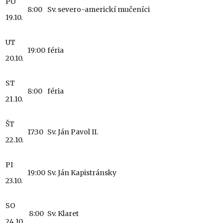
PO
8:00
Sv. severo-americkí mučeníci
19.10.
UT
19:00
féria
20.10.
ST
8:00
féria
21.10.
ŠT
17:30
Sv. Ján Pavol II.
22.10.
PI
19:00
Sv. Ján Kapistránsky
23.10.
SO
8:00
Sv. Klaret
24.10.