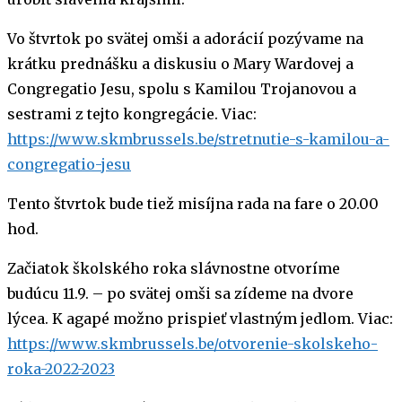
Vo štvrtok po svätej omši a adorácií pozývame na
krátku prednášku a diskusiu o Mary Wardovej a
Congregatio Jesu, spolu s Kamilou Trojanovou a
sestrami z tejto kongregácie.
Viac:
https://www.skmbrussels.be/stretnutie-s-kamilou-a-
congregatio-jesu
Tento štvrtok bude tiež misíjna rada na fare o 20.00
hod.
Začiatok školského roka slávnostne otvoríme
budúcu 11.9. – po svätej omši sa zídeme na dvore
lýcea. K agapé možno prispieť vlastným jedlom.
Viac:
https://www.skmbrussels.be/otvorenie-skolskeho-
roka-2022-2023