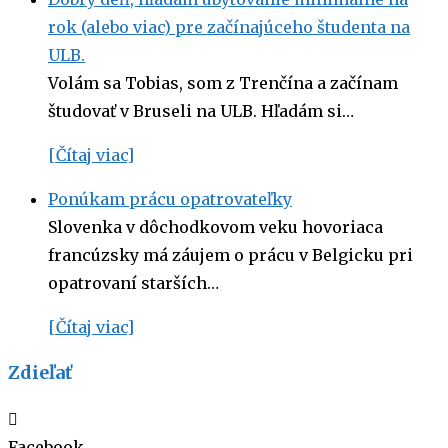
rok (alebo viac) pre začínajúceho študenta na
ULB.
Volám sa Tobias, som z Trenčína a začínam
študovať v Bruseli na ULB. Hľadám si…
[Čítaj viac]
Ponúkam prácu opatrovateľky
Slovenka v dôchodkovom veku hovoriaca
francúzsky má záujem o prácu v Belgicku pri
opatrovaní starších…
[Čítaj viac]
Zdieľať
Facebook