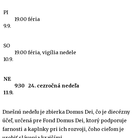
PI
19.00
féria
9.9.
SO
19.00
féria, vigília nedele
10.9.
NE
9:30
24. cezročná nedeľa
11.9.
Dnešnú nedeľu je zbierka Domus Dei, čo je diecézny
účeľ, určená pre Fond Domus Dei, ktorý podporuje
farnosti a kaplnky pri ich rozvoji, čoho cieľom je
urobiť slávenia krajšími.