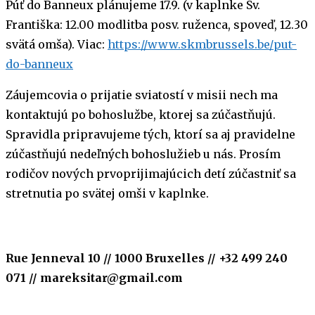
Púť do Banneux plánujeme 17.9. (v kaplnke Sv.
Františka: 12.00 modlitba posv. ruženca, spoveď, 12.30
svätá omša).
Viac:
https://www.skmbrussels.be/put-
do-banneux
Záujemcovia o prijatie sviatostí v misii nech ma
kontaktujú po bohoslužbe, ktorej sa zúčastňujú.
Spravidla pripravujeme tých, ktorí sa aj pravidelne
zúčastňujú nedeľných bohoslužieb u nás. Prosím
rodičov nových prvoprijimajúcich detí zúčastniť sa
stretnutia po svätej omši v kaplnke.
Rue Jenneval 10 // 1000 Bruxelles // +32 499 240
071 // mareksitar@gmail.com