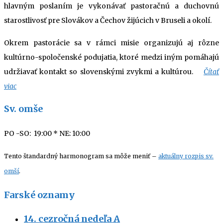
hlavným poslaním je vykonávať pastoračnú a duchovnú
starostlivosť pre Slovákov a Čechov žijúcich v Bruseli a okolí.
Okrem pastorácie sa v rámci misie organizujú aj rôzne
kultúrno-spoločenské podujatia, ktoré medzi iným pomáhajú
udržiavať kontakt so slovenskými zvykmi a kultúrou.
Čítať
viac
Sv. omše
PO -SO: 19:00
* NE: 10:00
Tento štandardný harmonogram sa môže meniť –
aktuálny rozpis sv.
omší
.
Farské oznamy
14. cezročná nedeľa A