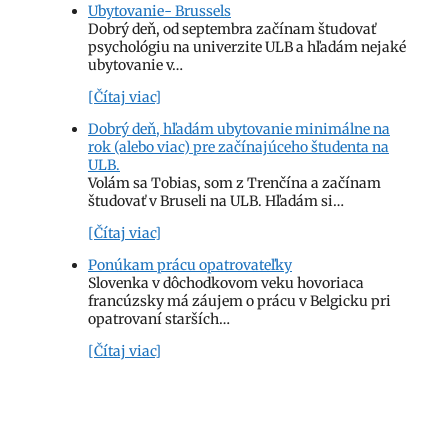
Ubytovanie- Brussels
Dobrý deň, od septembra začínam študovať
psychológiu na univerzite ULB a hľadám nejaké
ubytovanie v…
[Čítaj viac]
Dobrý deň, hľadám ubytovanie minimálne na
rok (alebo viac) pre začínajúceho študenta na
ULB.
Volám sa Tobias, som z Trenčína a začínam
študovať v Bruseli na ULB. Hľadám si…
[Čítaj viac]
Ponúkam prácu opatrovateľky
Slovenka v dôchodkovom veku hovoriaca
francúzsky má záujem o prácu v Belgicku pri
opatrovaní starších…
[Čítaj viac]