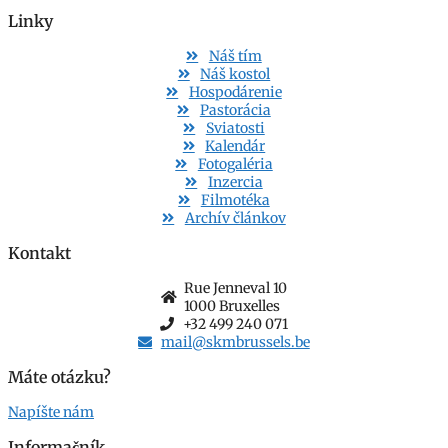
Linky
Náš tím
Náš kostol
Hospodárenie
Pastorácia
Sviatosti
Kalendár
Fotogaléria
Inzercia
Filmotéka
Archív článkov
Kontakt
Rue Jenneval 10
1000 Bruxelles
+32 499 240 071
mail@skmbrussels.be
Máte otázku?
Napíšte nám
Informačník