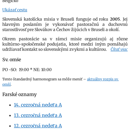
Belgicko
Ukázať cestu
Slovenská katolícka misia v Bruseli funguje od roku
2005
. Jej
hlavným poslaním je vykonávať pastoračnú a duchovnú
starostlivosť pre Slovákov a Čechov žijúcich v Bruseli a okolí.
Okrem pastorácie sa v rámci misie organizujú aj rôzne
kultúrno-spoločenské podujatia, ktoré medzi iným pomáhajú
udržiavať kontakt so slovenskými zvykmi a kultúrou.
Čítať viac
Sv. omše
PO -SO: 19:00
* NE: 10:00
Tento štandardný harmonogram sa môže meniť –
aktuálny rozpis sv.
omší
.
Farské oznamy
14. cezročná nedeľa A
13. cezročná nedeľa A
12. cezročná nedeľa A