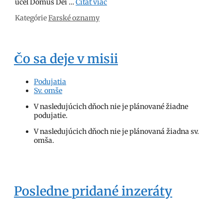
účel Domus Dei …
Čítať viac
Kategórie
Farské oznamy
Čo sa deje v misii
Podujatia
Sv. omše
V nasledujúcich dňoch nie je plánované žiadne
podujatie.
V nasledujúcich dňoch nie je plánovaná žiadna sv.
omša.
Posledne pridané inzeráty