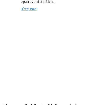
opatrovaní starších…
[Čítaj viac]