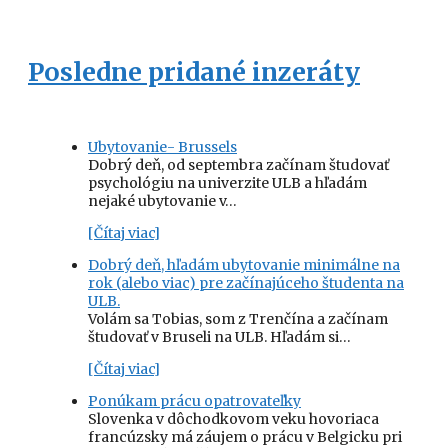
Posledne pridané inzeráty
Ubytovanie- Brussels
Dobrý deň, od septembra začínam študovať
psychológiu na univerzite ULB a hľadám
nejaké ubytovanie v…
[Čítaj viac]
Dobrý deň, hľadám ubytovanie minimálne na
rok (alebo viac) pre začínajúceho študenta na
ULB.
Volám sa Tobias, som z Trenčína a začínam
študovať v Bruseli na ULB. Hľadám si…
[Čítaj viac]
Ponúkam prácu opatrovateľky
Slovenka v dôchodkovom veku hovoriaca
francúzsky má záujem o prácu v Belgicku pri