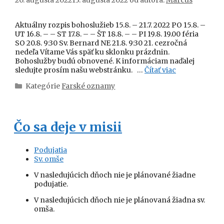
Aktuálny rozpis bohoslužieb 15.8. – 21.7. 2022 PO 15.8. –
UT 16.8. – – ST 17.8. – – ŠT 18.8. – – PI 19.8. 19.00 féria
SO 20.8. 9:30 Sv. Bernard NE 21.8. 9:30 21. cezročná
nedeľa Vítame Vás späť ku sklonku prázdnin.
Bohoslužby budú obnovené. K informáciam naďalej
sledujte prosím našu webstránku. …
Čítať viac
Kategórie
Farské oznamy
Čo sa deje v misii
Podujatia
Sv. omše
V nasledujúcich dňoch nie je plánované žiadne
podujatie.
V nasledujúcich dňoch nie je plánovaná žiadna sv.
omša.