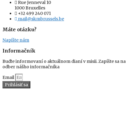
Rue Jenneval 10
1000 Bruxelles
+32 499 240 071
mail@skmbrussels.be
Máte otázku?
Napíšte nám
Informačník
Buďte informovaní o aktuálnom dianí v misii. Zapíšte sa na
odber nášho informačníka
Email
Prihlásiť sa