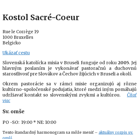
Kostol Sacré-Coeur
Rue le Corrège 19
1000 Bruxelles
Belgicko
Ukázať cestu
Slovenská katolícka misia v Bruseli funguje od roku
2005
. Jej
hlavným poslaním je vykonávať pastoračnú a duchovnú
starostlivosť pre Slovákov a Čechov žijúcich v Bruseli a okolí.
Okrem pastorácie sa v rámci misie organizujú aj rôzne
kultúrno-spoločenské podujatia, ktoré medzi iným pomáhajú
udržiavať kontakt so slovenskými zvykmi a kultúrou.
Čítať
viac
Sv. omše
PO -SO: 19:00
* NE: 10:00
Tento štandardný harmonogram sa môže meniť –
aktuálny rozpis sv.
omší
.