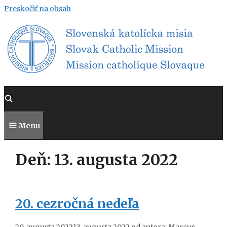
Preskočiť na obsah
Menu
Deň:
13. augusta 2022
20. cezročná nedeľa
20. augusta 2022
13. augusta 2022
od autora:
Marcus