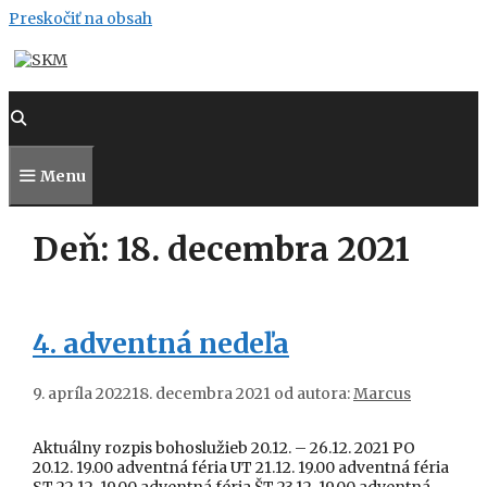
Preskočiť na obsah
Menu
Deň:
18. decembra 2021
4. adventná nedeľa
9. apríla 2022
18. decembra 2021
od autora:
Marcus
Aktuálny rozpis bohoslužieb 20.12. – 26.12. 2021 PO
20.12. 19.00 adventná féria UT 21.12. 19.00 adventná féria
ST 22.12. 19.00 adventná féria ŠT 23.12. 19.00 adventná