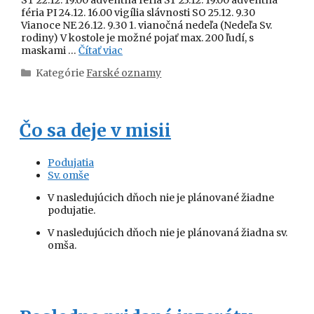
féria PI 24.12. 16.00 vigília slávnosti SO 25.12. 9.30
Vianoce NE 26.12. 9.30 1. vianočná nedeľa (Nedeľa Sv.
rodiny) V kostole je možné pojať max. 200 ľudí, s
maskami …
Čítať viac
Kategórie
Farské oznamy
Čo sa deje v misii
Podujatia
Sv. omše
V nasledujúcich dňoch nie je plánované žiadne
podujatie.
V nasledujúcich dňoch nie je plánovaná žiadna sv.
omša.