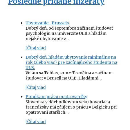
Posledne pridané inzeráty
Ubytovanie- Brussels
Dobrý deň, od septembra začínam študovať
psychológiu na univerzite ULB a hľadám
nejaké ubytovanie v…
[Čítaj viac]
Dobrý deň, hľadám ubytovanie minimálne na
rok (alebo viac) pre začínajúceho študenta na
ULB.
Volám sa Tobias, som z Trenčína a začínam
študovať v Bruseli na ULB. Hľadám si…
[Čítaj viac]
Ponúkam prácu opatrovateľky
Slovenka v dôchodkovom veku hovoriaca
francúzsky má záujem o prácu v Belgicku pri
opatrovaní starších…
[Čítaj viac]