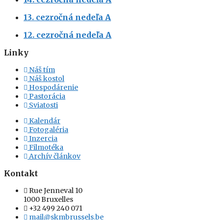
13. cezročná nedeľa A
12. cezročná nedeľa A
Linky
Náš tím
Náš kostol
Hospodárenie
Pastorácia
Sviatosti
Kalendár
Fotogaléria
Inzercia
Filmotéka
Archív článkov
Kontakt
Rue Jenneval 10
1000 Bruxelles
+32 499 240 071
mail@skmbrussels.be