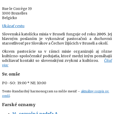
Rue le Corrège 19
1000 Bruxelles
Belgicko
Ukázať cestu
Slovenská katolícka misia v Bruseli funguje od roku
2005
. Jej
hlavným poslaním je vykonávať pastoračnú a duchovnú
starostlivosť pre Slovákov a Čechov žijúcich v Bruseli a okolí.
Okrem pastorácie sa v rámci misie organizujú aj rôzne
kultúrno-spoločenské podujatia, ktoré medzi iným pomáhajú
udržiavať kontakt so slovenskými zvykmi a kultúrou.
Čítať
viac
Sv. omše
PO -SO: 19:00
* NE: 10:00
Tento štandardný harmonogram sa môže meniť –
aktuálny rozpis sv.
omší
.
Farské oznamy
14. cezročná nedeľa A