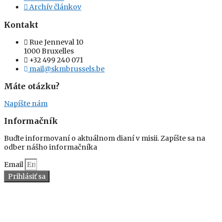
Archív článkov
Kontakt
Rue Jenneval 10
1000 Bruxelles
+32 499 240 071
mail@skmbrussels.be
Máte otázku?
Napíšte nám
Informačník
Buďte informovaní o aktuálnom dianí v misii. Zapíšte sa na
odber nášho informačníka
Email
Prihlásiť sa