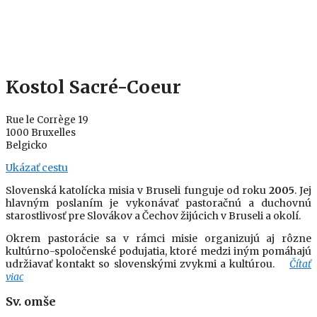
Kostol Sacré-Coeur
Rue le Corrège 19
1000 Bruxelles
Belgicko
Ukázať cestu
Slovenská katolícka misia v Bruseli funguje od roku
2005
. Jej
hlavným poslaním je vykonávať pastoračnú a duchovnú
starostlivosť pre Slovákov a Čechov žijúcich v Bruseli a okolí.
Okrem pastorácie sa v rámci misie organizujú aj rôzne
kultúrno-spoločenské podujatia, ktoré medzi iným pomáhajú
udržiavať kontakt so slovenskými zvykmi a kultúrou.
Čítať
viac
Sv. omše