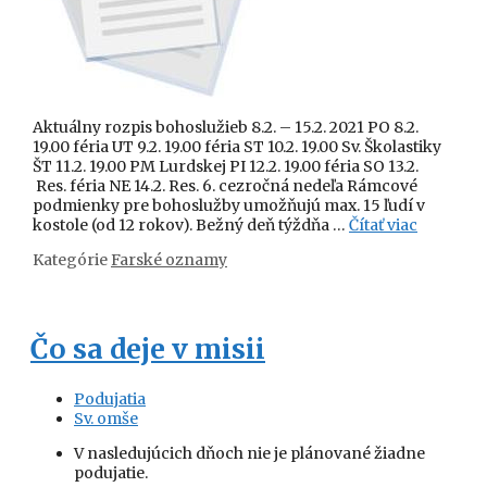
Aktuálny rozpis bohoslužieb 8.2. – 15.2. 2021 PO 8.2.
19.00 féria UT 9.2. 19.00 féria ST 10.2. 19.00 Sv. Školastiky
ŠT 11.2. 19.00 PM Lurdskej PI 12.2. 19.00 féria SO 13.2.
Res. féria NE 14.2. Res. 6. cezročná nedeľa Rámcové
podmienky pre bohoslužby umožňujú max. 15 ľudí v
kostole (od 12 rokov). Bežný deň týždňa …
Čítať viac
Kategórie
Farské oznamy
Čo sa deje v misii
Podujatia
Sv. omše
V nasledujúcich dňoch nie je plánované žiadne
podujatie.