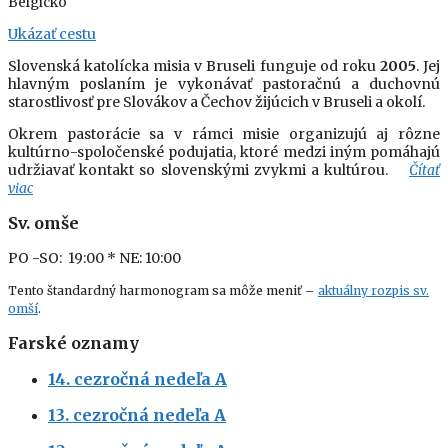
Belgicko
Ukázať cestu
Slovenská katolícka misia v Bruseli funguje od roku
2005
. Jej
hlavným poslaním je vykonávať pastoračnú a duchovnú
starostlivosť pre Slovákov a Čechov žijúcich v Bruseli a okolí.
Okrem pastorácie sa v rámci misie organizujú aj rôzne
kultúrno-spoločenské podujatia, ktoré medzi iným pomáhajú
udržiavať kontakt so slovenskými zvykmi a kultúrou.
Čítať
viac
Sv. omše
PO -SO: 19:00
* NE: 10:00
Tento štandardný harmonogram sa môže meniť –
aktuálny rozpis sv.
omší
.
Farské oznamy
14. cezročná nedeľa A
13. cezročná nedeľa A