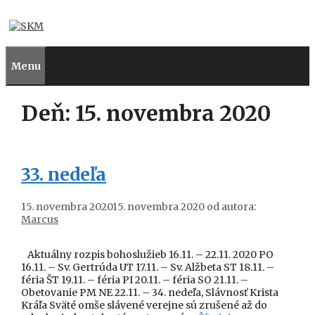
Preskočiť
na
obsah
Menu
Deň:
15. novembra 2020
33. nedeľa
15. novembra 2020
15. novembra 2020
od autora:
Marcus
Aktuálny rozpis bohoslužieb 16.11. – 22.11. 2020 PO
16.11. – Sv. Gertrúda UT 17.11. – Sv. Alžbeta ST 18.11. –
féria ŠT 19.11. – féria PI 20.11. – féria SO 21.11. –
Obetovanie PM NE 22.11. – 34. nedeľa, Slávnosť Krista
Kráľa Sväté omše slávené verejne sú zrušené až do