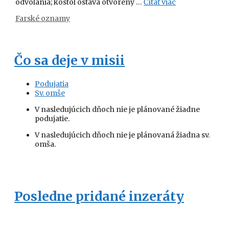
odvolania; kostol ostáva otvorený …
Čítať viac
Kategórie
Farské oznamy
Čo sa deje v misii
Podujatia
Sv. omše
V nasledujúcich dňoch nie je plánované žiadne
podujatie.
V nasledujúcich dňoch nie je plánovaná žiadna sv.
omša.
Posledne pridané inzeráty