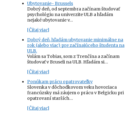
Ubytovanie- Brussels
Dobrý deň, od septembra začínam študovať
psychológiu na univerzite ULB a hľadám
nejaké ubytovanie v…
[Čítaj viac]
Dobrý deň, hľadám ubytovanie minimálne na
rok (alebo viac) pre začínajúceho študenta na
ULB.
Volám sa Tobias, som z Trenčína a začínam
študovať v Bruseli na ULB. Hľadám si…
[Čítaj viac]
Ponúkam prácu opatrovateľky
Slovenka v dôchodkovom veku hovoriaca
francúzsky má záujem o prácu v Belgicku pri
opatrovaní starších…
[Čítaj viac]