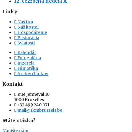
12. cezročná nedeľa A
Linky
Náš tím
Náš kostol
Hospodárenie
Pastorácia
Sviatosti
Kalendár
Fotogaléria
Inzercia
Filmotéka
Archív článkov
Kontakt
Rue Jenneval 10
1000 Bruxelles
+32 499 240 071
mail@skmbrussels.be
Máte otázku?
Napíšte nám