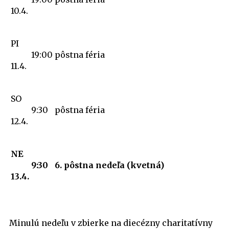
10.4.
PI
19:00
pôstna féria
11.4.
SO
9:30
pôstna féria
12.4.
NE
9:30
6. pôstna nedeľa (kvetná)
13.4.
Minulú nedeľu v zbierke na diecézny charitatívny