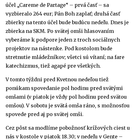
účel „Careme de Partage“ – prvá časť – sa
vyzbieralo 264 eur; Pán Boh zaplať; druhá časť
zbierky na tento účel bude budúcu nedeľu. Dnes je
zbierka na SKM. Po svätej omši hlasovaním
vyberáme k podpore jeden z troch sociálnych
projektov na nástenke. Pod kostolom bude
stretnutie mládežníkov; všetci sú vítaní; na fare
katechizmus, tiež agapé pre všetkých.
V tomto týždni pred Kvetnou nedeľou tiež
ponúkam spovedanie pol hodinu pred svätými
omšami (v piatok je vždy pol hodinu pred svätou
omšou). V sobotu je svätá omša ráno, s možnosťou
spovede pred aj po svätej omši.
Cez pôst sa modlíme pobožnosť krížových ciest u
nás v kostole v piatok 18.30; v nedeľu v Gente –