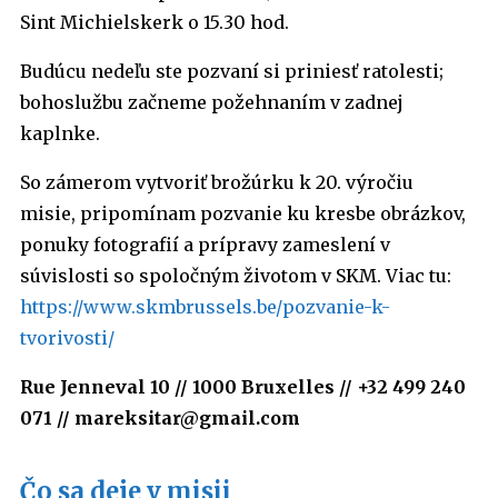
Sint Michielskerk o 15.30 hod.
Budúcu nedeľu ste pozvaní si priniesť ratolesti;
bohoslužbu začneme požehnaním v zadnej
kaplnke.
So zámerom vytvoriť brožúrku k 20. výročiu
misie, pripomínam pozvanie ku kresbe obrázkov,
ponuky fotografií a prípravy zameslení v
súvislosti so spoločným životom v SKM. Viac tu:
https://www.skmbrussels.be/pozvanie-k-
tvorivosti/
Rue Jenneval 10 // 1000 Bruxelles // +32 499 240
071 // mareksitar@gmail.com
Čo sa deje v misii