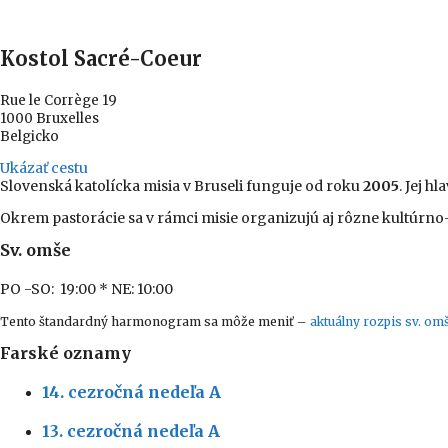
Kostol Sacré-Coeur
Rue le Corrège 19
1000 Bruxelles
Belgicko
Ukázať cestu
Slovenská katolícka misia v Bruseli funguje od roku
2005
. Jej h
Okrem pastorácie sa v rámci misie organizujú aj rôzne kultúrn
Sv. omše
PO -SO: 19:00
* NE: 10:00
Tento štandardný harmonogram sa môže meniť –
aktuálny rozpis sv. omš
Farské oznamy
14. cezročná nedeľa A
13. cezročná nedeľa A