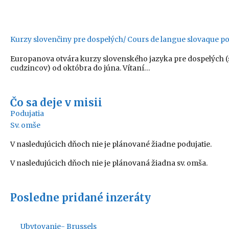
Kurzy slovenčiny pre dospelých/ Cours de langue slovaque pou
Europanova otvára kurzy slovenského jazyka pre dospelých (
cudzincov) od októbra do júna. Vítaní…
Čo sa deje v misii
Podujatia
Sv. omše
V nasledujúcich dňoch nie je plánované žiadne podujatie.
V nasledujúcich dňoch nie je plánovaná žiadna sv. omša.
Posledne pridané inzeráty
Ubytovanie- Brussels