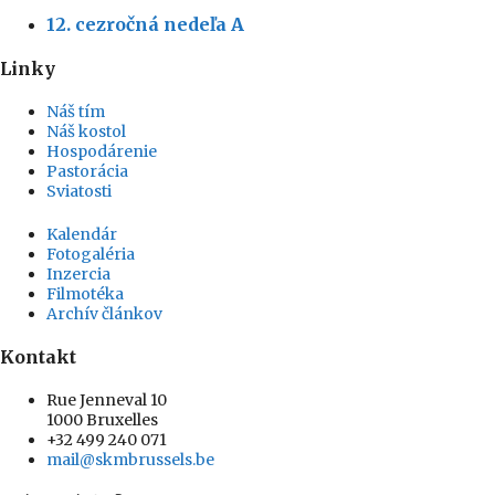
12. cezročná nedeľa A
Linky
Náš tím
Náš kostol
Hospodárenie
Pastorácia
Sviatosti
Kalendár
Fotogaléria
Inzercia
Filmotéka
Archív článkov
Kontakt
Rue Jenneval 10
1000 Bruxelles
+32 499 240 071
mail@skmbrussels.be