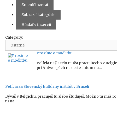
Zmeniť inzerát
Zobraziť kategórie
Hľadať v inzercii
Category:
Prosíme o modlitbu
Polícia našla telo muža pracujúceho v Belg
pri Antwerpách na ceste autom na…
Petícia za Slovenský kultúrny inštitút v Bruseli
Bývaš v Belgicku, pracuješ tu alebo študuješ. Možno tu máš r
tu na…