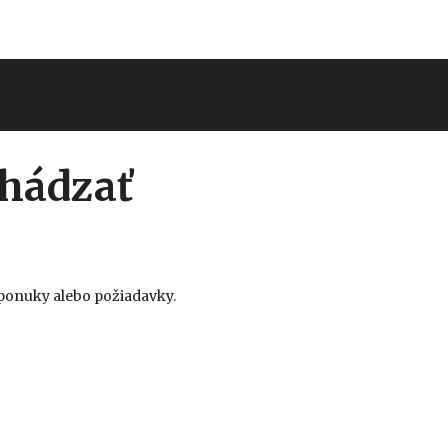
hádzať
j ponuky alebo požiadavky.