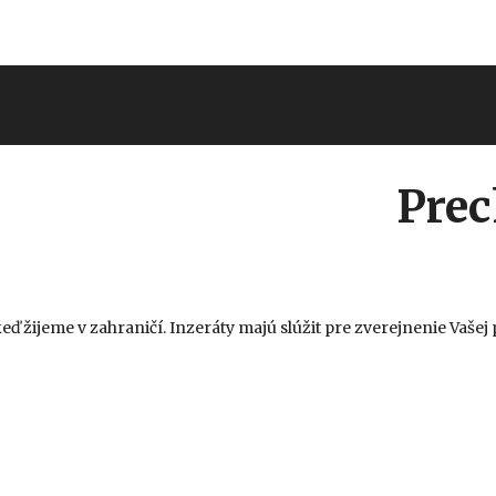
äté omše
Chcem prispieť
Kontakt
Prec
ď žijeme v zahraničí. Inzeráty majú slúžit pre zverejnenie Vaše