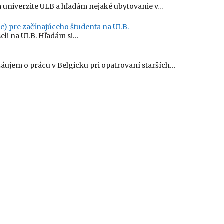
 univerzite ULB a hľadám nejaké ubytovanie v…
c) pre začínajúceho študenta na ULB.
seli na ULB. Hľadám si…
ujem o prácu v Belgicku pri opatrovaní starších…