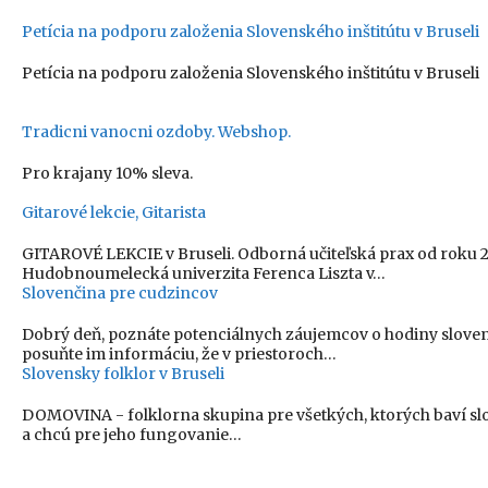
Petícia na podporu založenia Slovenského inštitútu v Bruseli
Petícia na podporu založenia Slovenského inštitútu v Bruseli
Tradicni vanocni ozdoby. Webshop.
Pro krajany 10% sleva.
Gitarové lekcie, Gitarista
GITAROVÉ LEKCIE v Bruseli. Odborná učiteľská prax od roku 2
Hudobnoumelecká univerzita Ferenca Liszta v…
Slovenčina pre cudzincov
Dobrý deň, poznáte potenciálnych záujemcov o hodiny slove
posuňte im informáciu, že v priestoroch…
Slovensky folklor v Bruseli
DOMOVINA - folklorna skupina pre všetkých, ktorých baví sl
a chcú pre jeho fungovanie…