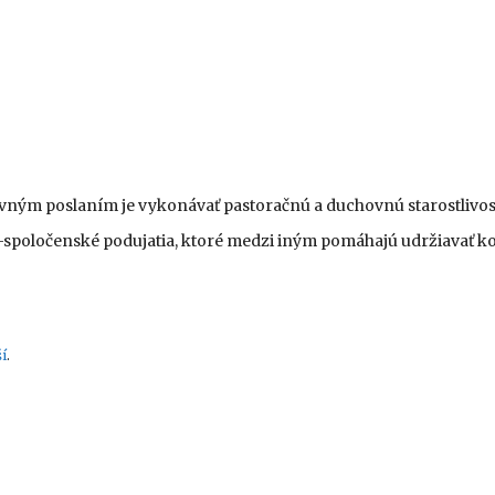
lavným poslaním je vykonávať pastoračnú a duchovnú starostlivosť 
o-spoločenské podujatia, ktoré medzi iným pomáhajú udržiavať 
í
.