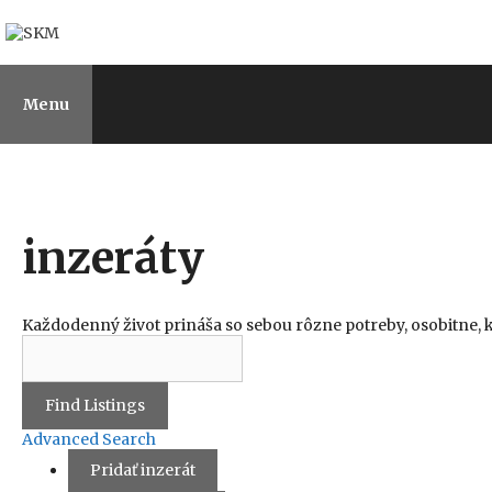
Preskočiť
na
obsah
Menu
Som tu nový
Kto sme
Naša ponuka
Sv
inzeráty
Každodenný život prináša so sebou rôzne potreby, osobitne, ke
Hľadať:
Advanced Search
Pridať inzerát