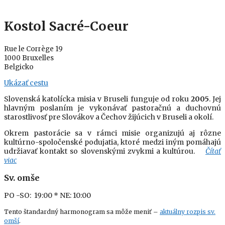
Kostol Sacré-Coeur
Rue le Corrège 19
1000 Bruxelles
Belgicko
Ukázať cestu
Slovenská katolícka misia v Bruseli funguje od roku
2005
. Jej
hlavným poslaním je vykonávať pastoračnú a duchovnú
starostlivosť pre Slovákov a Čechov žijúcich v Bruseli a okolí.
Okrem pastorácie sa v rámci misie organizujú aj rôzne
kultúrno-spoločenské podujatia, ktoré medzi iným pomáhajú
udržiavať kontakt so slovenskými zvykmi a kultúrou.
Čítať
viac
Sv. omše
PO -SO: 19:00
* NE: 10:00
Tento štandardný harmonogram sa môže meniť –
aktuálny rozpis sv.
omší
.