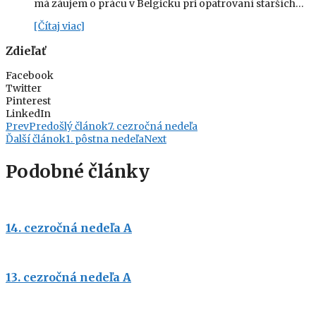
má záujem o prácu v Belgicku pri opatrovaní starších…
[Čítaj viac]
Zdieľať
Facebook
Twitter
Pinterest
LinkedIn
Prev
Predošlý článok
7. cezročná nedeľa
Ďalší článok
1. pôstna nedeľa
Next
Podobné články
14. cezročná nedeľa A
13. cezročná nedeľa A