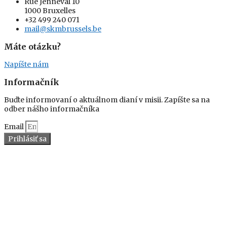
Rue Jenneval 10
1000 Bruxelles
+32 499 240 071
mail@skmbrussels.be
Máte otázku?
Napíšte nám
Informačník
Buďte informovaní o aktuálnom dianí v misii. Zapíšte sa na
odber nášho informačníka
Email
Prihlásiť sa