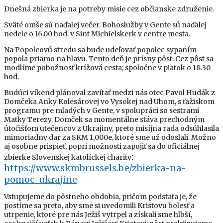
Dnešná zbierka je na potreby misie cez občianske združenie.
Sväté omše sú naďalej večer. Bohoslužby v Gente sú naďalej
nedele o 16.00 hod. v Sint Michielskerk v centre mesta.
Na Popolcovú stredu sa bude udeľovať popolec sypaním
popola priamo na hlavu. Tento deň je prísny pôst. Cez pôst sa
modlíme pobožnosť krížová cesta; spoločne v piatok o 18.30
hod.
Budúci víkend plánoval zavítať medzi nás otec Pavol Hudák z
Domčeka Anky Kolesárovej vo Vysokej nad Uhom, s ťažiskom
programu pre mladých v Gente, v spolupráci so sestrami
Matky Terezy. Domček sa momentálne stáva prechodným
útočišťom utečencov z Ukrajiny, preto misíjna rada odsúhlasila
mimoriadny dar za SKM 1,000e, ktoré sme už odoslali. Možno
aj osobne prispieť, popri možnosti zapojiť sa do oficiálnej
:
zbierke Slovenskej katolíckej charity
https://www.skmbrussels.be/zbierka-na-
pomoc-ukrajine
Vstupujeme do pôstneho obdobia, pričom podstata je, že
postíme sa preto, aby sme si uvedomili Kristovu bolesť a
utrpenie, ktoré pre nás Ježiš vytrpel a získali sme hlbší,