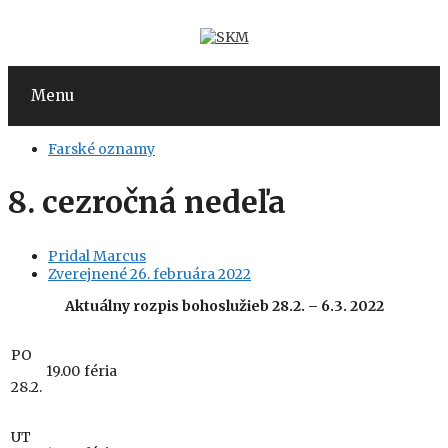
Preskočiť
na
obsah
Menu
Farské oznamy
8. cezročná nedeľa
Pridal
Marcus
Zverejnené
26. februára 2022
Aktuálny
rozpis bohoslužieb 28.2. – 6.3. 2022
PO
19.00
féria
28.2.
UT