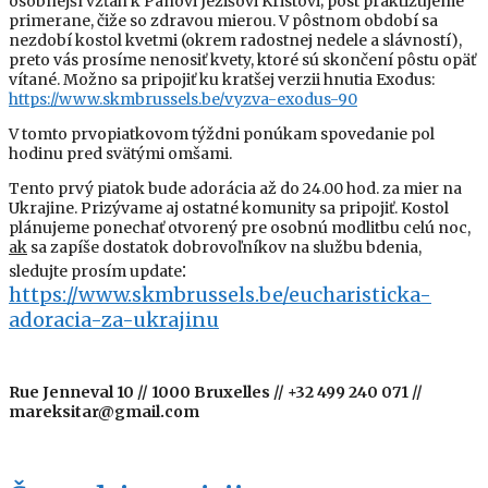
osobnejší vzťah k Pánovi Ježišovi Kristovi; pôst praktizujeme
primerane, čiže so zdravou mierou. V pôstnom období sa
nezdobí kostol kvetmi (okrem radostnej nedele a slávností),
preto vás prosíme nenosiť kvety, ktoré sú skončení pôstu opäť
vítané. Možno sa pripojiť ku kratšej verzii hnutia Exodus:
https://www.skmbrussels.be/vyzva-exodus-90
V tomto prvopiatkovom týždni ponúkam spovedanie pol
hodinu pred svätými omšami.
Tento prvý piatok bude adorácia až do 24.00 hod. za mier na
Ukrajine. Prizývame aj ostatné komunity sa pripojiť. Kostol
plánujeme ponechať otvorený pre osobnú modlitbu celú noc,
ak
sa zapíše dostatok dobrovoľníkov na službu bdenia,
:
sledujte prosím update
https://www.skmbrussels.be/eucharisticka-
adoracia-za-ukrajinu
Rue Jenneval 10 // 1000 Bruxelles // +32 499 240 071 //
mareksitar@gmail.com