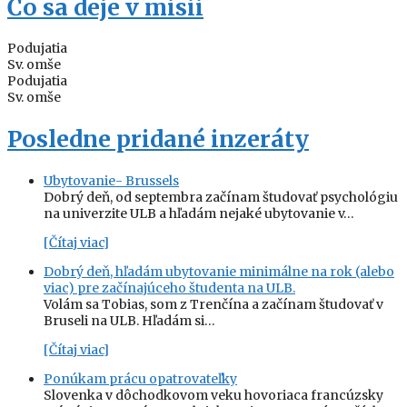
Čo sa deje v misii
Podujatia
Sv. omše
Podujatia
Sv. omše
Posledne pridané inzeráty
Ubytovanie- Brussels
Dobrý deň, od septembra začínam študovať psychológiu
na univerzite ULB a hľadám nejaké ubytovanie v…
[Čítaj viac]
Dobrý deň, hľadám ubytovanie minimálne na rok (alebo
viac) pre začínajúceho študenta na ULB.
Volám sa Tobias, som z Trenčína a začínam študovať v
Bruseli na ULB. Hľadám si…
[Čítaj viac]
Ponúkam prácu opatrovateľky
Slovenka v dôchodkovom veku hovoriaca francúzsky