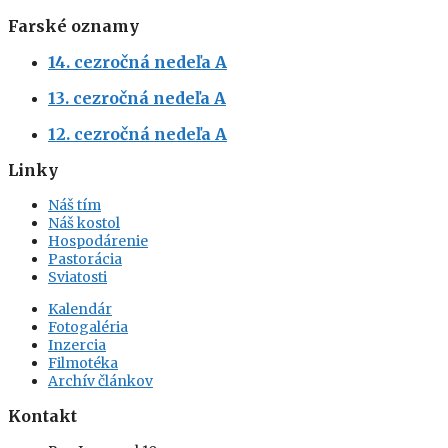
Farské oznamy
14. cezročná nedeľa A
13. cezročná nedeľa A
12. cezročná nedeľa A
Linky
Náš tím
Náš kostol
Hospodárenie
Pastorácia
Sviatosti
Kalendár
Fotogaléria
Inzercia
Filmotéka
Archív článkov
Kontakt