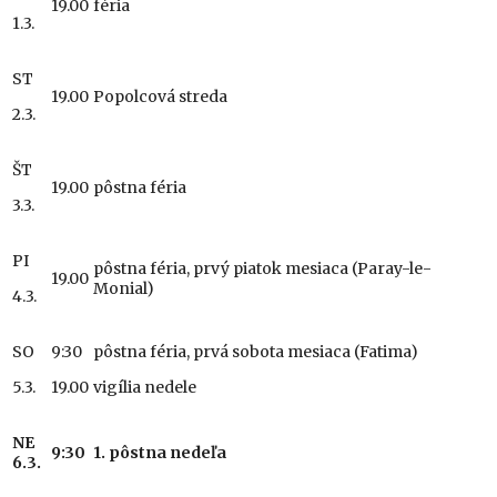
19.00
féria
1.3.
ST
19.00
Popolcová streda
2.3.
ŠT
19.00
pôstna féria
3.3.
PI
pôstna féria, prvý piatok mesiaca (Paray-le-
19.00
Monial)
4.3.
SO
9:30
pôstna féria, prvá sobota mesiaca (Fatima)
5.3.
19.00
vigília nedele
NE
9:30
1. pôstna nedeľa
6
.3.