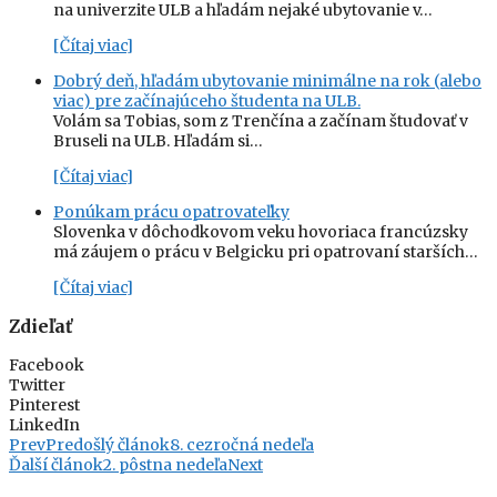
na univerzite ULB a hľadám nejaké ubytovanie v…
[Čítaj viac]
Dobrý deň, hľadám ubytovanie minimálne na rok (alebo
viac) pre začínajúceho študenta na ULB.
Volám sa Tobias, som z Trenčína a začínam študovať v
Bruseli na ULB. Hľadám si…
[Čítaj viac]
Ponúkam prácu opatrovateľky
Slovenka v dôchodkovom veku hovoriaca francúzsky
má záujem o prácu v Belgicku pri opatrovaní starších…
[Čítaj viac]
Zdieľať
Facebook
Twitter
Pinterest
LinkedIn
Prev
Predošlý článok
8. cezročná nedeľa
Ďalší článok
2. pôstna nedeľa
Next