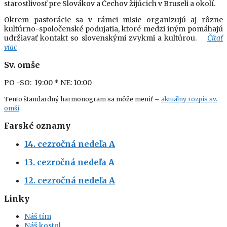
starostlivosť pre Slovákov a Čechov žijúcich v Bruseli a okolí.
Okrem pastorácie sa v rámci misie organizujú aj rôzne
kultúrno-spoločenské podujatia, ktoré medzi iným pomáhajú
udržiavať kontakt so slovenskými zvykmi a kultúrou.
Čítať
viac
Sv. omše
PO -SO: 19:00
* NE: 10:00
Tento štandardný harmonogram sa môže meniť –
aktuálny rozpis sv.
omší
.
Farské oznamy
14. cezročná nedeľa A
13. cezročná nedeľa A
12. cezročná nedeľa A
Linky
Náš tím
Náš kostol