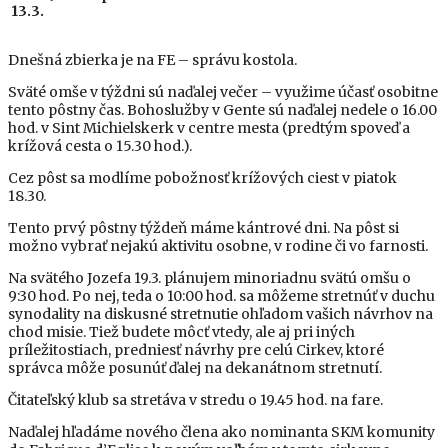
13.3.
Dnešná zbierka je na FE – správu kostola.
Sväté omše v týždni sú naďalej večer – využime účasť osobitne
tento pôstny čas. Bohoslužby v Gente sú naďalej nedele o 16.00
hod. v Sint Michielskerk v centre mesta (predtým spoveď a
krížová cesta o 15.30 hod.).
Cez pôst sa modlíme pobožnosť krížových ciest v piatok
18.30.
Tento prvý pôstny týždeň máme kántrové dni. Na pôst si
možno vybrať nejakú aktivitu osobne, v rodine či vo farnosti.
Na svätého Jozefa 19.3. plánujem minoriadnu svätú omšu o
9:30 hod. Po nej, teda o 10:00 hod. sa môžeme stretnúť v duchu
synodality na diskusné stretnutie ohľadom vašich návrhov na
chod misie. Tiež budete môcť vtedy, ale aj pri iných
príležitostiach, predniesť návrhy pre celú Cirkev, ktoré
správca môže posunúť ďalej na dekanátnom stretnutí.
Čitateľský klub sa stretáva v stredu o 19.45 hod. na fare.
Naďalej hľadáme nového člena ako nominanta SKM komunity