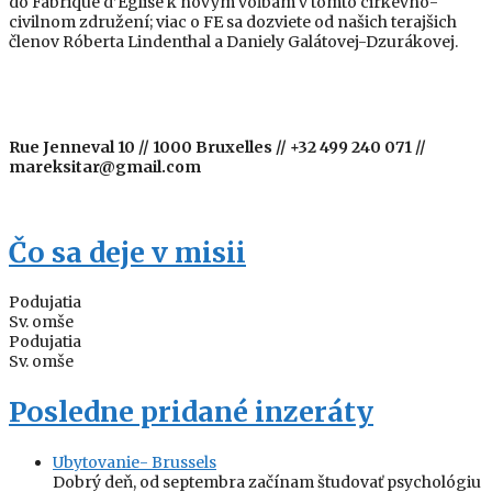
do Fabrique d’Eglise k novým voľbám v tomto cirkevno-
civilnom združení; viac o FE sa dozviete od našich terajšich
členov Róberta Lindenthal a Daniely Galátovej-Dzurákovej.
Rue Jenneval 10 // 1000 Bruxelles // +32 499 240 071 //
mareksitar@gmail.com
Čo sa deje v misii
Podujatia
Sv. omše
Podujatia
Sv. omše
Posledne pridané inzeráty
Ubytovanie- Brussels
Dobrý deň, od septembra začínam študovať psychológiu