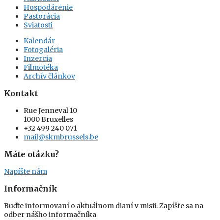
Hospodárenie
Pastorácia
Sviatosti
Kalendár
Fotogaléria
Inzercia
Filmotéka
Archív článkov
Kontakt
Rue Jenneval 10
1000 Bruxelles
+32 499 240 071
mail@skmbrussels.be
Máte otázku?
Napíšte nám
Informačník
Buďte informovaní o aktuálnom dianí v misii. Zapíšte sa na
odber nášho informačníka