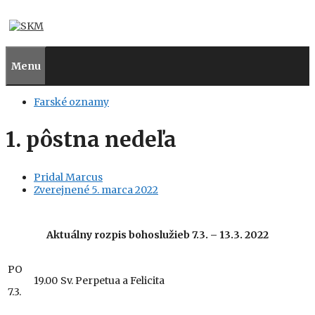
Preskočiť
na
obsah
Menu
Farské oznamy
1. pôstna nedeľa
Pridal
Marcus
Zverejnené
5. marca 2022
Aktuálny
rozpis bohoslužieb 7.3. – 13.3. 2022
PO
19.00
Sv. Perpetua a Felicita
7.3.