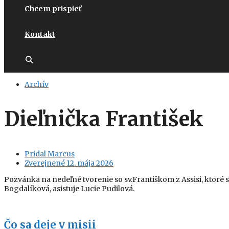
Chcem prispieť
Kontakt
Archív
Dieľnička František
Pridal
Marcus
Zverejnené
12. mája 2026
Pozvánka na nedeľné tvorenie so sv.Františkom z Assisi, ktoré 
Bogdalíková, asistuje Lucie Pudilová.
Čo sa deje v misii