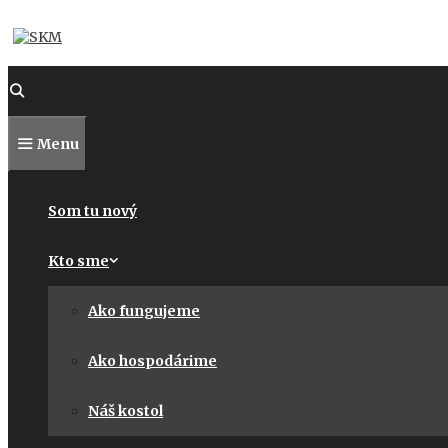
Preskočiť
na
obsah
Menu
Som tu nový
Kto sme
Ako fungujeme
Ako hospodárime
Náš kostol