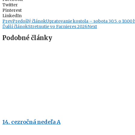
Twitter
Pinterest
LinkedIn
Prev
Predošlý článok
Upratovanie kostola – sobota 30.5. o 10.00 
Ďalší článok
Stretnutie vo Farnieres 2026
Next
Podobné články
14. cezročná nedeľa A