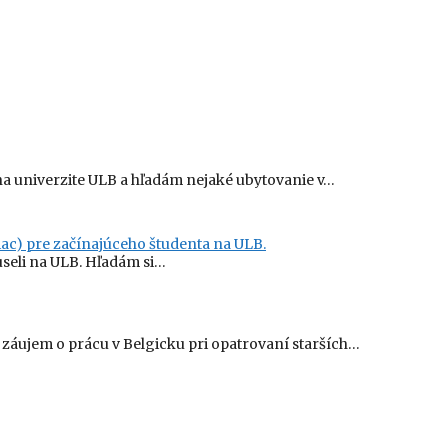
a univerzite ULB a hľadám nejaké ubytovanie v…
ac) pre začínajúceho študenta na ULB.
useli na ULB. Hľadám si…
áujem o prácu v Belgicku pri opatrovaní starších…