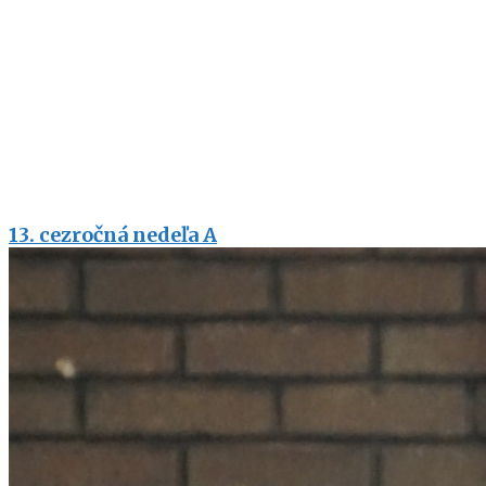
13. cezročná nedeľa A