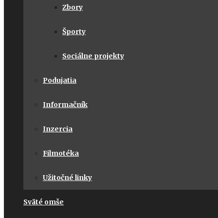
Zbory
Športy
Sociálne projekty
Podujatia
Informačník
Inzercia
Filmotéka
Užitočné linky
Sväté omše