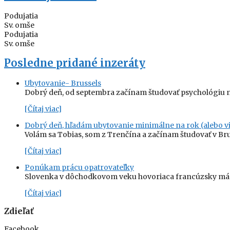
Podujatia
Sv. omše
Podujatia
Sv. omše
Posledne pridané inzeráty
Ubytovanie- Brussels
Dobrý deň, od septembra začínam študovať psychológiu n
[Čítaj viac]
Dobrý deň, hľadám ubytovanie minimálne na rok (alebo vi
Volám sa Tobias, som z Trenčína a začínam študovať v Br
[Čítaj viac]
Ponúkam prácu opatrovateľky
Slovenka v dôchodkovom veku hovoriaca francúzsky má z
[Čítaj viac]
Zdieľať
Facebook